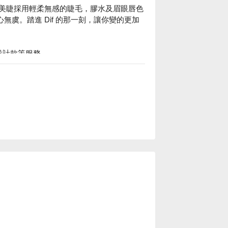
if 美睫採用輕柔無感的睫毛，膠水及眉眼唇色
無虞。踏進 Dif 的那一刻，讓你變的更加
設計款等服務。

經驗的美睫師、美容師、美甲師，會根據客人的臉
官更加立體有型。
