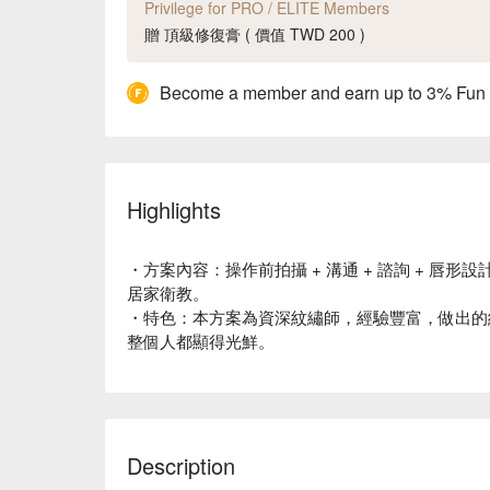
Privilege for PRO / ELITE Members
贈 頂級修復膏 ( 價值 TWD 200 )
Become a member and earn up to 3% Fun
Highlights
・方案內容：操作前拍攝 + 溝通 + 諮詢 + 唇形設計
居家衛教。
・特色：本方案為資深紋繡師，經驗豐富，做出的
整個人都顯得光鮮。
Description