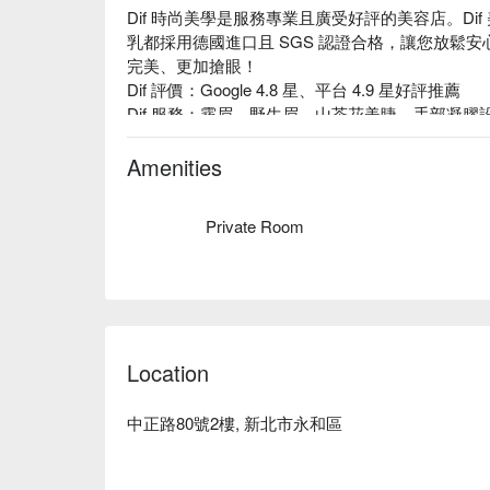
Dif 時尚美學是服務專業且廣受好評的美容店。D
乳都採用德國進口且 SGS 認證合格，讓您放鬆安心
完美、更加搶眼！

Dif 評價：Google 4.8 星、平台 4.9 星好評推薦

Dif 服務：霧眉、野生眉、山茶花美睫、手部凝膠
Dif 推薦：Dif 擁有專業以及具備 15 年以上
型及眼型來設計霧眉和野生眉，以及美睫，讓您五
Amenities
Dif 時尚美學預約、Dif 時尚美學價格立刻查看⬇︎
Private Room
Location
中正路80號2樓, 新北市永和區