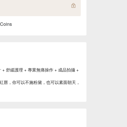
 Coins
 + 舒緩護理 + 專業無痛操作 + 成品拍攝 +
紅唇，你可以不施粉黛，也可以素面朝天，