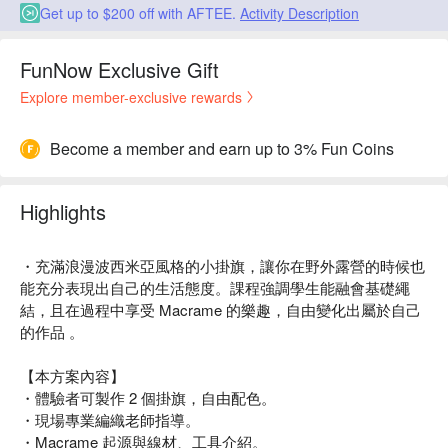
Get up to $200 off with AFTEE.
Activity Description
FunNow Exclusive Gift
Explore member-exclusive rewards
Become a member and earn up to 3% Fun Coins
Highlights
・充滿浪漫波西米亞風格的小掛旗，讓你在野外露營的時候也
能充分表現出自己的生活態度。課程強調學生能融會基礎繩
結，且在過程中享受 Macrame 的樂趣，自由變化出屬於自己
的作品 。
【本方案內容】
・體驗者可製作 2 個掛旗，自由配色。
・現場專業編織老師指導。
・Macrame 起源與線材、工具介紹。