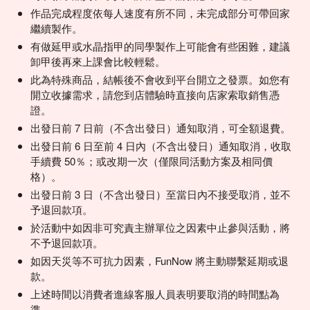
作品完成程度依每人速度有所不同，未完成部分可帶回家
繼續製作。
有做延甲或水晶指甲的同學製作上可能會有些困難，建議
卸甲後再來上課會比較輕鬆。
此為特殊商品，結帳後不會收到平台開立之發票。如您有
開立收據需求，請您到店體驗時直接向店家索取銷售憑
證。
出發日前 7 日前（不含出發日）通知取消，可全額退費。
出發日前 6 日至前 4 日內（不含出發日）通知取消，收取
手續費 50％；或改期一次（僅限同活動方案及相同價
格）。
出發日前 3 日（不含出發日）至當日內不接受取消，並不
予退回款項。
於活動中如因非可究責主辦單位之因素中止參與活動，將
不予退回款項。
如因天災等不可抗力因素，FunNow 將主動聯繫延期或退
款。
上述時間以消費者進線客服人員表明要取消的時間點為
準。