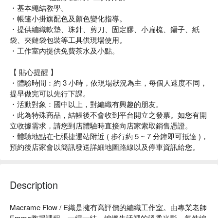
・基本繩結教學。
・帳篷小掛旗配色及顏色變化指導。
・提供編織軟墊、珠針、剪刀、固定膠、小扁梳、鑷子、紙
袋、夾鏈袋包裝等工具供現場使用。
・工作室內提供免費茶水及小點。
【 貼心提醒 】
・體驗時間：約 3 小時，依現場狀況為主，每個人速度不同，
提早做完可以先行下課。
・活動對象：國中以上，對編織有興趣的朋友。
・此為特殊商品，結帳後不會收到平台開立之發票。如您有開
立收據需求，請您到店體驗時直接向店家索取銷售憑證。
・體驗地點在七張捷運站附近 ( 步行約 5 ~ 7 分鐘即可抵達 )，
預約後店家會以簡訊發送詳細地圖路線以及停車資訊給您。
Description
Macrame Flow / E織是擁有高評價的編織工作室。由專業老師
Emma教授課程，一繩一結，編織生活裡的溫柔光影。每件編