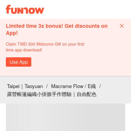
Limited time 3x bonus! Get discounts on
App!
Claim TWD 300 Welcome Gift on your first
time app download!
Use App
Taipei｜Taoyuan
/
Macrame Flow / E織
/
露營帳篷編織小掛旗手作體驗｜自由配色