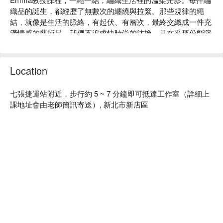
織品的誕生，都經歷了無數次的纏繞與拉緊。那些規律的繩
結，就像是生活的脈絡，有起伏、有層次，最終交織成一件充
滿情感的藝術品。我們不追求快時尚的汰換，只在乎那份能陪
伴你走過四季的日常浪漫。

小班制｜提供最完整深入的體驗課程。

企業團體班合作請私訊接洽

Location
自由創作｜不設限，鼓勵學生發揮自己的創造力。

無壓力教學｜適合手作初學者，無經驗也能輕鬆上手。

七張捷運站附近，步行約 5 ~ 7 分鐘即可抵達工作室（詳細上
寵物友善空間｜在舒適的教室裡享受店狗比熊Bagel的陪伴，
課地址會由老師簡訊寄送）, 新北市新店區
可帶寵物可落地，須穿禮貌帶。備註 : 害怕動物的同學將改至
鄰近的咖啡廳進行教學。

Macrame Flow / E織體驗內容：編織掛飾、編織包、手機掛
繩、飾品

Macrame Flow / E織地點：交通便利，捷運七張站步行6分鐘 
(400公尺) 即可抵達。

Macrame Flow / E織預約、Macrame Flow / E織價格立刻查看