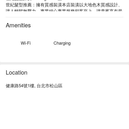
世紀髮型推薦：擁有質感裝潢本店裝潢以大地色木質感設計、
讓人輕鬆無壓力。專業細心專業服務顧客至上，讓貴賓享有最
好的服務品質。

世紀髮型服務：主打男士美髮造型、修容的專門私人會館，
Amenities
剪、染、燙都能搞定，給你高規格享受，專業面部修容，打理
男人面子問題。

世紀髮型 民生店預約、世紀髮型 民生店價格立刻查看⬇︎
Wi-Fi
Charging
Location
健康路54號1樓, 台北市松山區