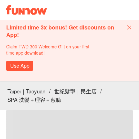
Limited time 3x bonus! Get discounts on
App!
Claim TWD 300 Welcome Gift on your first
time app download!
Use App
Taipei｜Taoyuan
/
世紀髮型｜民生店
/
SPA 洗髮＋理容＋敷臉