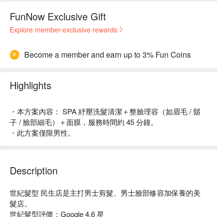
FunNow Exclusive Gift
Explore member-exclusive rewards
Become a member and earn up to 3% Fun Coins
Highlights
・本方案內容： SPA 紓壓洗髮清潔＋整臉理容（如眉毛 / 鬍
子 / 臉部細毛）＋面膜，服務時間約 45 分鐘。
・此方案僅限男性。
Description
世紀髮型 民生店是主打男士剪髮、男士臉部修容加保養的美
髮店。

世紀髮型評價：Google 4.6 星
