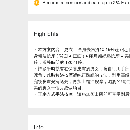
Become a member and earn up to 3% Fun
Highlights
・本方案內容：更衣 + 全身去角質10-15分鐘 ( 使用核
身精油按摩 ( 背面 + 正面 ) + 頭肩頸紓壓按摩 
鐘，服務時間約 120 分鐘。
・許多平時就有在保養皮膚的男女，會自行將手部
死角，此時透過按摩師純正熟練的技法，利用高級
完後皮膚光滑透亮，再加上精油按摩，滋潤的精油
美的男女一個月必做項目。
・正宗泰式手法按摩，讓您無須出國即可享受到最
Info