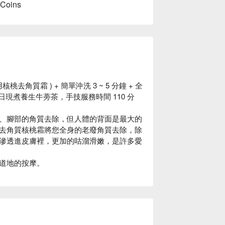
 Coins
桃去角質霜 ) + 簡單沖洗 3 ~ 5 分鐘 + 全
+ 美日現煮養生牛蒡茶，手技服務時間 110 分
、腳部的角質去除，但人體的背面是最大的
去角質核桃霜將您全身的老廢角質去除，除
滲透進皮膚裡，更加的咕溜滑嫩，是許多愛
道地的按摩。