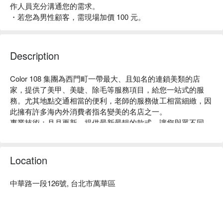
作人員充分溝通您的需求。
・若您為男性顧客，需現場加價 100 元。
Description
Color 108 集團為西門町一帶最大、且知名的連鎖美類的店
家，提供了美甲、美睫、除毛等服務項目，給您一站式的服
務。尤其地點交通相當的便利，老師的服務做工相當細緻，因
此擁有許多海內外消費者指名變美的名店之一。

專業技術：月月更新，提供最新最靚的款式，讓您與眾不同，
展現最自信亮眼的一面。

頂級用料：西門町知名連鎖店，使用歐美大廠原料，依照您的
需求提供給您最客製化的需求服務。

Location
絕佳位置：位於西門町商圈，交通四通八達，周遭也有許多可
以吃喝玩樂的店家，可以在此好好放鬆玩樂。
中華路一段126號, 台北市萬華區