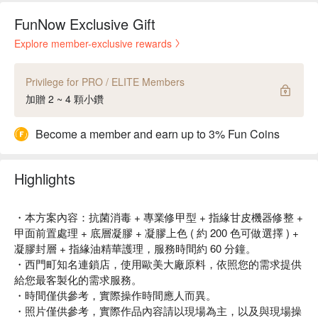
FunNow Exclusive Gift
Explore member-exclusive rewards
Privilege for PRO / ELITE Members
加贈 2 ~ 4 顆小鑽
Become a member and earn up to 3% Fun Coins
Highlights
・本方案內容：抗菌消毒 + 專業修甲型 + 指緣甘皮機器修整 +
甲面前置處理 + 底層凝膠 + 凝膠上色 ( 約 200 色可做選擇 ) +
凝膠封層 + 指緣油精華護理󠄀，服務時間約 60 分鐘。
・西門町知名連鎖店，使用歐美大廠原料，依照您的需求提供
給您最客製化的需求服務。
・時間僅供參考，實際操作時間應人而異。
・照片僅供參考，實際作品內容請以現場為主，以及與現場操