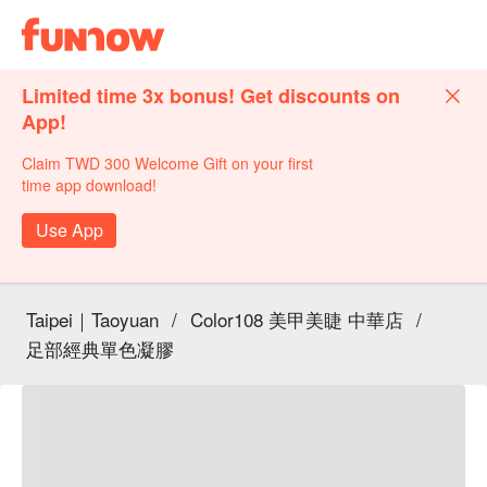
Limited time 3x bonus! Get discounts on
App!
Claim TWD 300 Welcome Gift on your first
time app download!
Use App
Taipei｜Taoyuan
/
Color108 美甲美睫 中華店
/
足部經典單色凝膠