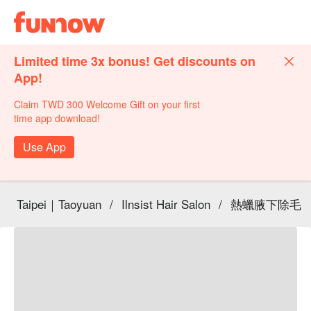
Limited time 3x bonus! Get discounts on
App!
Claim TWD 300 Welcome Gift on your first
time app download!
Use App
Taipei｜Taoyuan
/
Ilnsist Hair Salon
/
熱蠟腋下除毛