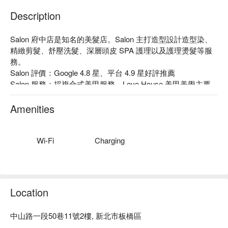
Description
Salon 府中店是知名的美髮店。Salon 主打造型設計造型染、
精緻剪髮、舒壓洗髮、深層頭皮 SPA 護理以及護理燙髮等服
務。

Salon 評價：Google 4.8 星、平台 4.9 星好評推薦

Salon 服務：採複合式美甲服務，Love House 美甲美學主要
服務項目推薦：凝膠美甲設計、手足保養、熱蠟美體，帶著 
100 分的專業、100 分的熱忱，讓您體會到那不一樣的美學享
Amenities
受。

Salon 推薦：專業的設計師團隊，能針對您的頭髮狀況給予最
佳的建議，且滿足您的個人化需求。

Wi-Fi
Charging
Salon 府中店預約、Salon 府中店價格立刻查看⬇︎
Location
中山路一段50巷11號2樓, 新北市板橋區