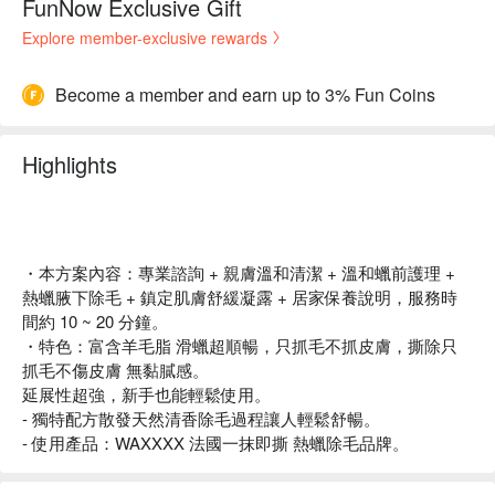
FunNow Exclusive Gift
Explore member-exclusive rewards
Become a member and earn up to 3% Fun Coins
Highlights
・本方案內容：專業諮詢 + 親膚溫和清潔 + 溫和蠟前護理 +
熱蠟腋下除毛 + 鎮定肌膚舒緩凝露 + 居家保養說明，服務時
間約 10 ~ 20 分鐘。
・特色：富含羊毛脂 滑蠟超順暢，只抓毛不抓皮膚，撕除只
抓毛不傷皮膚 無黏膩感。
延展性超強，新手也能輕鬆使用。
- 獨特配方散發天然清香除毛過程讓人輕鬆舒暢。
- 使用產品：WAXXXX 法國一抹即撕 熱蠟除毛品牌。