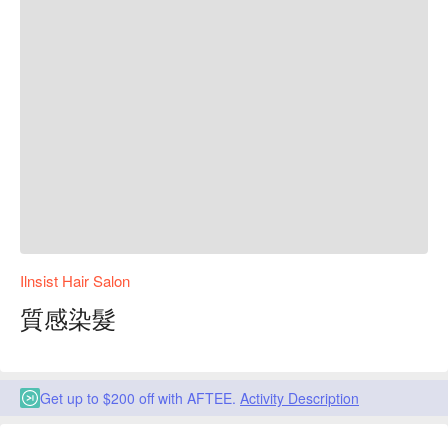
Ilnsist Hair Salon
質感染髮
Get up to $200 off with AFTEE.
Activity Description