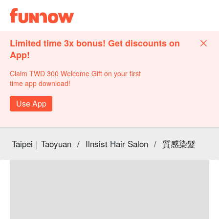
Limited time 3x bonus! Get discounts on
App!
Claim TWD 300 Welcome Gift on your first
time app download!
Use App
Taipei｜Taoyuan
/
Ilnsist Hair Salon
/
質感染髮