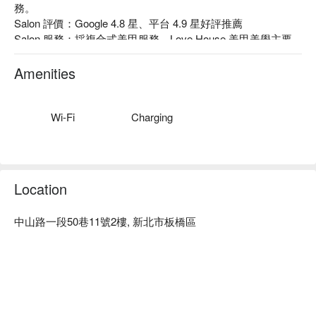
務。

Salon 評價：Google 4.8 星、平台 4.9 星好評推薦

Salon 服務：採複合式美甲服務，Love House 美甲美學主要
服務項目推薦：凝膠美甲設計、手足保養、熱蠟美體，帶著 
100 分的專業、100 分的熱忱，讓您體會到那不一樣的美學享
Amenities
受。

Salon 推薦：專業的設計師團隊，能針對您的頭髮狀況給予最
佳的建議，且滿足您的個人化需求。

Wi-Fi
Charging
Salon 府中店預約、Salon 府中店價格立刻查看⬇︎
Location
中山路一段50巷11號2樓, 新北市板橋區