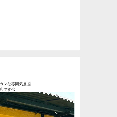
ンな雰囲気🇲🇽
店です🤤