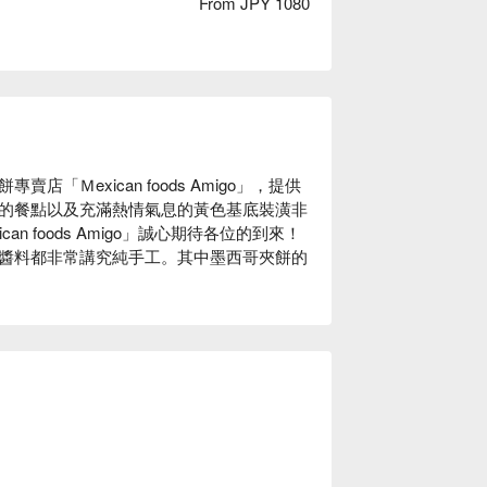
From JPY 1080
Ｍexican foods Amigo」，提供
的餐點以及充滿熱情氣息的黃色基底裝潢非
 foods Amigo」誠心期待各位的到來！

醬料都非常講究純手工。其中墨西哥夾餅的
す🏖
灘只要步行約 30 秒！歡迎來觀光的同
共にピクニックできちゃいます💖