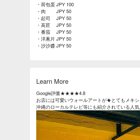
・荷包蛋 JPY 100
・肉 JPY 50
・起司 JPY 50
・萵苣 JPY 50
・番茄 JPY 50
・洋蔥片 JPY 50
・沙沙醬 JPY 50
Learn More
Google評価★★★★4.8
お店には可愛いウォールアートが🌵とてもメキシカ
沖縄のローカルテレビ等にも紹介されている人気