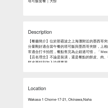
塔可飯套餐｜大份
Description
【餐廳簡介】位於那霸波之上海灘附近的墨西哥夾餅專賣店「
分量剛好適合當午餐的塔可飯與墨西哥夾餅，上相
常適合打卡拍照，餐點售完為止錯過可惜，「Ｍexican
【店名理念】不論是裝潢，還是餐點的餅皮、肉、
餅皮更特別加入沖繩薑黃。

波の上ビーチから徒歩1分のところにお店がありま
【附近延伸景點】位於對馬紀念館對面，從波之上海
沖縄の綺麗な海を見ながら美味しいタコライスと
時，品嚐好吃又好拍的墨西哥夾餅！
Location
Wakasa 1 Chome-17-21, Okinawa,Naha