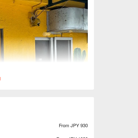
l
From JPY 930