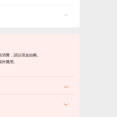
加消費，請以現金結帳。
完全オリジナルです✨
りです！
額外費用。
なさすぎる😉
。