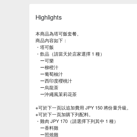
Highlights
本商品為塔可飯套餐。
商品內容如下：
・塔可飯
・飲品（請當天於店家選擇 1 種）
ー可樂
ー柳橙汁
ー葡萄柚汁
ー西印度櫻桃汁
ー烏龍茶
ー沖繩風茉莉花茶
※可於下一頁以追加費用 JPY 150 將份量升級。
※可於下一頁加購下列配料。
・雞肉 JPY 170（請選擇下列其中 1 種）
ー香料雞
ー照燒雞