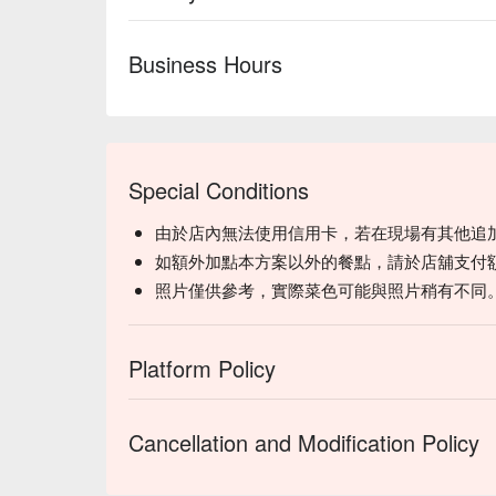
Business Hours
Special Conditions
由於店內無法使用信用卡，若在現場有其他追
タコスの皮には沖縄県産のウコンを使用していて
タコスの皮からタコスミートまで全てお店の手作
如額外加點本方案以外的餐點，請於店舖支付
スペシャルな沖縄タコライス試さないなんて勿体
照片僅供參考，實際菜色可能與照片稍有不同
Platform Policy
Cancellation and Modification Policy