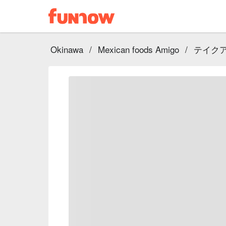
Okinawa
/
Mexican foods Amigo
/
テイク