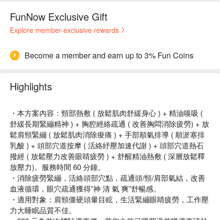
FunNow Exclusive Gift
Explore member-exclusive rewards
Become a member and earn up to 3% Fun Coins
Highlights
・本方案內容：頸部熱敷 ( 放鬆肌肉舒緩身心 ) + 精油嗅吸 (
舒緩長期緊繃精神 ) + 胸腔經絡疏通 ( 改善胸悶消除疲勞) + 放
鬆肩頸緊繃 ( 放鬆肌肉消除痠痛 ) + 手部順氣排導 ( 順淤塞排
乳酸 ) + 頭部穴道按摩 ( 活絡紓壓加速代謝 ) + 頭部穴道熱石
撥經 ( 放鬆壓力改善眼睛疲勞 ) + 舒醒精油熱敷 ( 深層放鬆釋
放壓力)。服務時間 60 分鐘。
・消除疲勞緊繃，活絡頭部穴點，疏通頭/頸/肩部氣結，改善
血液循環，眼穴疏通獲得”神 清 氣 爽”舒暢感。
・適用對象：肩頸僵硬頭暈目眩，生活緊繃眼睛疲勞，工作壓
力大睡眠品質不佳。