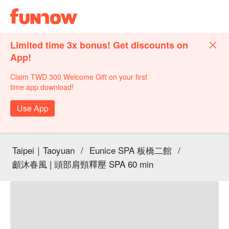
Limited time 3x bonus! Get discounts on
App!
Claim TWD 300 Welcome Gift on your first
time app download!
Use App
Taipei｜Taoyuan
/
Eunice SPA 板橋二館
/
顱沐春風 | 頭部肩頸釋壓 SPA 60 min