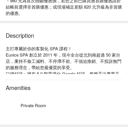
・980 元為首次體驗優惠價，若您之前已購買過首購優惠請於
結帳前選擇非首購優惠；或現場補足差額 820 元升級為非首購
的優惠。
Description
主打專屬於你的客製化 SPA 課程！

Eunice SPA 創立於 2011 年，現今全台從北到南超過 50 家分
店，秉持不偷工減料、不停滯不前、不強迫推銷、不投訴無門
的服務理念，帶給您最優質的享受。

口碑好評：擁有 5.0 顆星滿分 Google 好評，服務手法專業又
親切、不推銷，針對客人的需求客製化專屬課程，且每人都擁
有一個獨立空間，環境很舒適，是個放鬆的好去處。

Amenities
專業服務：六國特色 SPA 再分類成「放鬆、調理、纖體」之
三大護理主軸，提供全方位的美體體驗。

店家故事：將世界各地特色 SPA 課程引進台灣，創造出全然
Private Room
不同的 SPA 體驗，研發屬於東方女性膚質的保養品和 SPA 療
程，矢志成為每位女性朋友青春煥采、健康活力、自然療癒的
專家。