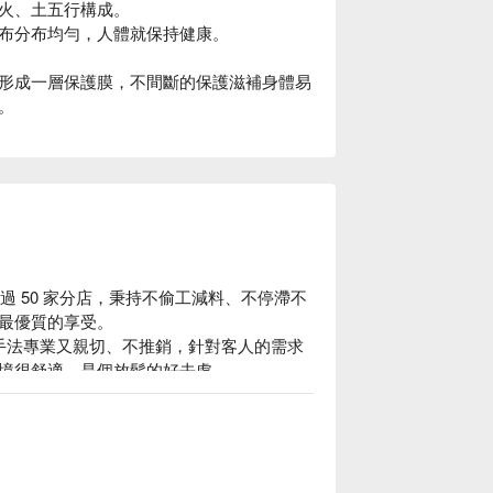
火、土五行構成。
布分布均勻，人體就保持健康。
形成一層保護膜，不間斷的保護滋補身體易
。
到南超過 50 家分店，秉持不偷工減料、不停滯不
最優質的享受。

，服務手法專業又親切、不推銷，針對客人的需求
境很舒適，是個放鬆的好去處。

理、纖體」之三大護理主軸，提供全方位的美
創造出全然不同的 SPA 體驗，研發屬於東方
女性朋友青春煥采、健康活力、自然療癒的專