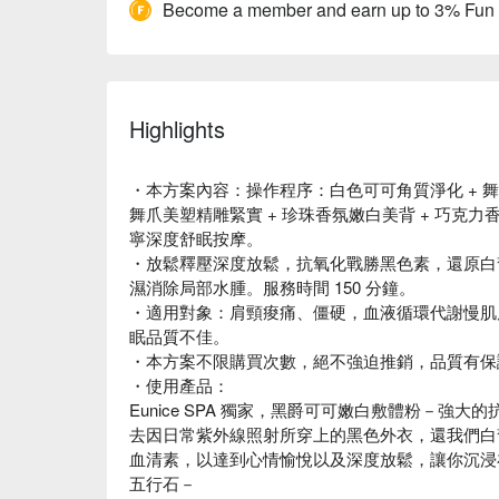
Become a member and earn up to 3% Fun
Highlights
・本方案內容：操作程序：白色可可角質淨化 + 舞
舞爪美塑精雕緊實 + 珍珠香氛嫩白美背 + 巧克力香
寧深度舒眠按摩。
・放鬆釋壓深度放鬆，抗氧化戰勝黑色素，還原白
濕消除局部水腫。服務時間 150 分鐘。
・適用對象：肩頸痠痛、僵硬，血液循環代謝慢肌
眠品質不佳。
・本方案不限購買次數，絕不強迫推銷，品質有保
・使用產品：
Eunice SPA 獨家，黑爵可可嫩白敷體粉－強
去因日常紫外線照射所穿上的黑色外衣，還我們白
血清素，以達到心情愉悅以及深度放鬆，讓你沉浸
五行石－