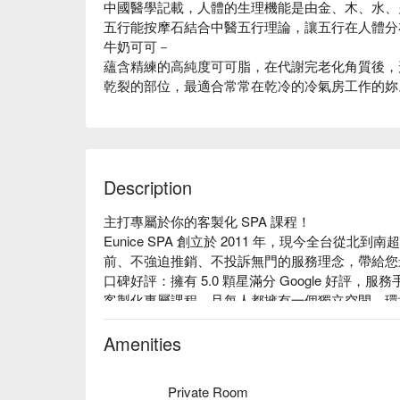
中國醫學記載，人體的生理機能是由金、木、水、
五行能按摩石結合中醫五行理論，讓五行在人體分
牛奶可可－
蘊含精練的高純度可可脂，在代謝完老化角質後，
乾裂的部位，最適合常常在乾冷的冷氣房工作的妳
Description
主打專屬於你的客製化 SPA 課程！

Eunice SPA 創立於 2011 年，現今全台從北
前、不強迫推銷、不投訴無門的服務理念，帶給您
口碑好評：擁有 5.0 顆星滿分 Google 好評
客製化專屬課程，且每人都擁有一個獨立空間，環
專業服務：六國特色 SPA 再分類成「放鬆、調
體體驗。

Amenities
店家故事：將世界各地特色 SPA 課程引進台灣，
女性膚質的保養品和 SPA 療程，矢志成為每位
Private Room
家。