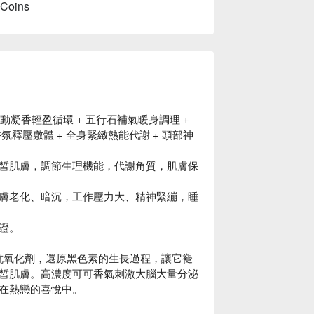
 Coins
動凝香輕盈循環 + 五行石補氣暖身調理 +
氛釋壓敷體 + 全身緊緻熱能代謝 + 頭部神
皙肌膚，調節生理機能，代謝角質，肌膚保
膚老化、暗沉，工作壓力大、精神緊繃，睡
證。
大的抗氧化劑，還原黑色素的生長過程，讓它褪
皙肌膚。高濃度可可香氣刺激大腦大量分泌
在熱戀的喜悅中。