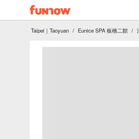
Taipei｜Taoyuan
/
Eunice SPA 板橋二館
/