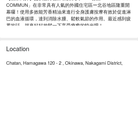
COMMUN」在非常具有人氣的外國住宅區ー北谷地區隆重開
幕囉！使用多效能芳香精油來進行全身護膚按摩有效於促進淋
巴的血液循環，達到消除水腫、鬆軟氣節的作用。最近感到疲
累的話，就來好好放鬆一下享受療癒的時光吧！

【推薦體驗】

極上全部位保養：從頭到腳的全身保養，前所未有的奢侈體驗
等您來享受！

Location
頭部精油經絡調理：除了頭部的護理之外，也會針對鎖骨和肩
頸部位進行按摩，有效消除疲勞。

Chatan, Hamagawa 120 - 2 , Okinawa, Nakagami District,
【店家理念】讓客人身心放鬆、恢復元氣，是我們最大的使
命！