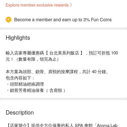
Explore member-exclusive rewards
Become a member and earn up to 3% Fun Coins
Highlights
輸入店家專屬優惠碼【 台北美系列飯店 】，預訂可折抵 100
元！（數量有限，領完為止）
本方案為頭部、鎖骨、肩頸的按摩課程，共計 40 分鐘。
包含內容如下：
・頭部精油經絡調理
・鎖骨芳香精油保養（ 含肩頸 ）
Description
【店家簡介】提供全方位保養的私人 SPA 會館「Aroma Lab 