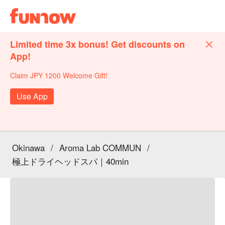
Limited time 3x bonus! Get discounts on
App!
Claim JPY 1200 Welcome Gift!
Use App
Okinawa
/
Aroma Lab COMMUN
/
極上ドライヘッドスパ｜40min