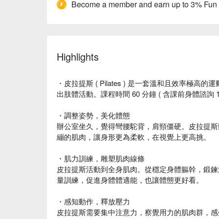
Become a member and earn up to 3% Fun
Highlights
・皮拉提斯 ( Pilates ) 是一套溫和且效率
出肢體活動。課程時間 60 分鐘 ( 含課前身體諮詢 10
・調整姿勢，美化體態
辦公室坐久，覺得彎腰駝背，肩頸僵硬。皮拉提斯
繃的肌肉，讓身形更為柔軟，在視覺上更高挑。
・肌力訓練，雕塑肌肉線條
皮拉提斯活動到全身肌肉。從穩定身體軀幹，鍛鍊
量訓練，促進身體體適能，也讓體態更好看。
・感知動作，釋放壓力
皮拉提斯需要集中注意力，察覺用力的肌肉群，感