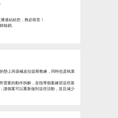
。
課直播連結給您，務必留意！
老師核銷。
S®認證的墊上與器械皮拉提斯教練，同時也是執業
所需要的動作拆解，並指導個案練習這些基
，讓個案可以重新做到這些活動，並且減少
開始，帶領大家體驗核心肌群的施力，感受
兼具肌力訓練、雕塑體態、身體察覺的運