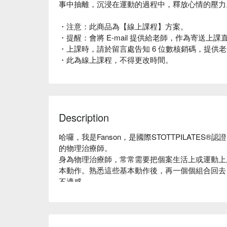
事中抽離，沉浸在運動的過程中，釋放心情的壓力
・注意：此商品為【線上課程】方案。
・提醒：會將 E-mail 提供給老師，作為寄送上
・上課時，請於留言處告知 6 位數核銷碼，提供
・此為線上課程，不得更改時間。
Description
哈囉，我是Fanson，是國際STOTTPILATE
的物理治療師。

身為物理治療師，常常需要把個案生活上或運動上
本動作。熟悉這些基本動作後，再一個個組合回去
不適感。

在皮拉提斯課堂上，我會由淺入深，從基礎的動作
呼吸的節律，掌握身體手腳的動作。到後面組合成
動。