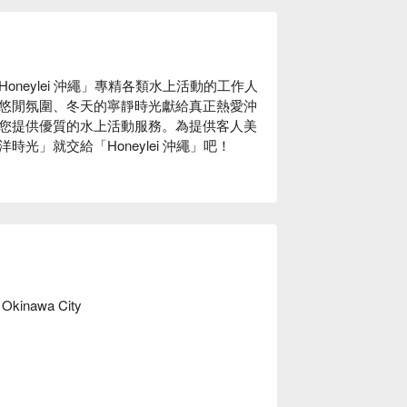
neylei 沖繩」專精各類水上活動的工作人
悠閒氛圍、冬天的寧靜時光獻給真正熱愛沖
您提供優質的水上活動服務。為提供客人美
」就交給「Honeylei 沖繩」吧！

・平安座島・伊計島・津堅島，無人島行程
移動的小島，也有只能透過海路移動的離
都沒見過，從海路移動的離島行程樂趣。
 Okinawa City