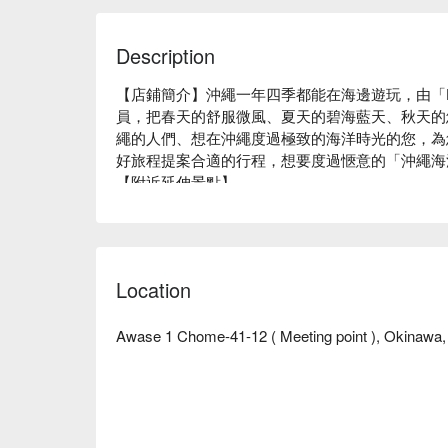
Description
【店鋪簡介】沖繩一年四季都能在海邊遊玩，由「Ho
員，把春天的舒服微風、夏天的碧海藍天、秋天的
繩的人們、想在沖繩度過極致的海洋時光的您，為
好旅程提案合適的行程，想要度過愜意的「沖繩海洋時光
【附近延伸景點】

宇流麻市離島：有人島行程推薦浜比嘉島・宮城島
推薦浮原島・南浮原島・藪地島。有可從陸地即可
島。歡迎享受尚未觀光化的沖繩東海岸，連當地人
Location
Awase 1 Chome-41-12 ( Meeting point ), Okinawa,