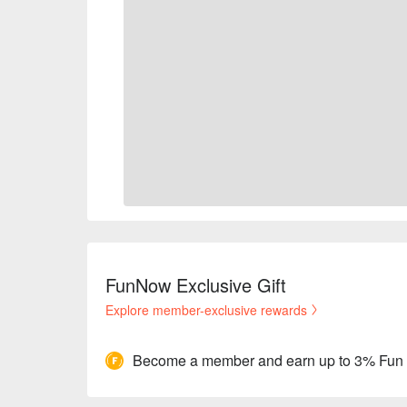
FunNow Exclusive Gift
Explore member-exclusive rewards
Become a member and earn up to 3% Fun