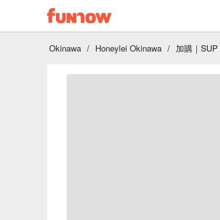
Okinawa
/
Honeylei Okinawa
/
加購｜SUP