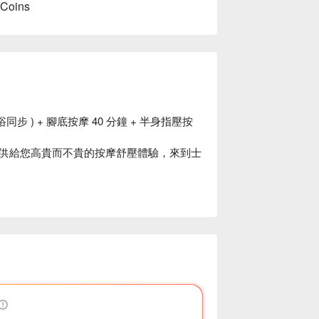
 Coins
浴同步 ) + 腳底按摩 40 分鐘 + 半身指壓按
供給您高貴而不貴的按摩舒壓體驗，來到士