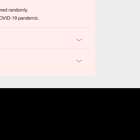
igned randomly.
 COVID-19 pandemic.