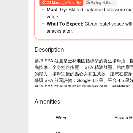
Oil Massage Must-Try
Rating: 4.6 star
Must Try:
Skilled, balanced-pressure ma
value.
What To Expect:
Clean, quiet space with
snacks after.
Description
慕禪 SPA 莊園是士林地區指標型的養生按摩店。開業
底按摩、全身筋絡指壓、 SPA 精油舒壓。館內
的壓力，按摩完後的點心與養生茶飲，讓您在按摩
慕禪 SPA 莊園評價：Google 4.5 星、平台 4.5 星好
慕禪 SPA 莊園提供顧客身體經絡舒壓、精油芳
您在此能夠舒緩平時壓力，好好放鬆。

慕禪 SPA 莊園以大量木質調的裝潢，搭配許多
Amenities
情，讓您無須出國即可感受到偽出國度假風。

慕禪 SPA 莊園預約、慕禪 SPA 莊園價格、慕禪 S
Wi-Fi
Private 