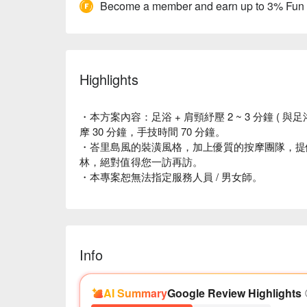
Become a member and earn up to 3% Fun
Highlights
・本方案內容：足浴 + 肩頸紓壓 2 ~ 3 分鐘 ( 與足
摩 30 分鐘，手技時間 70 分鐘。
・峇里島風的裝潢風格，加上優質的按摩團隊，提
林，絕對值得您一訪再訪。
・本專案恕無法指定服務人員 / 男女師。
Info
AI Summary
Google Review Highlights