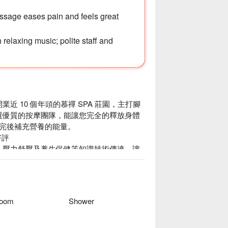
ssage eases pain and feels great
 relaxing music; polite staff and
近 10 個年頭的慕禪 SPA 莊園，主打腳
嚴選優質的按摩團隊，能讓您完全的釋放身體
完後補充營養的能量。

評

療、壓力舒壓及養生保健等知識技術傳達，讓
峇里島風的擺飾、裝潢，營造出濃厚的南洋風
PA 莊園優惠立刻查看⬇︎
Room
Shower