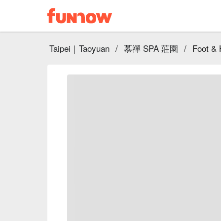
Taipei｜Taoyuan
/
慕禪 SPA 莊園
/
Foot & 