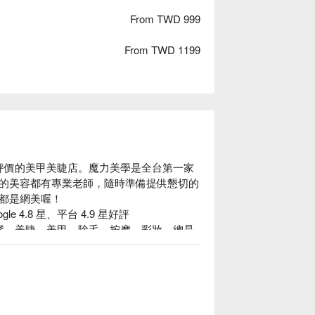
From TWD 999
From TWD 1199
擁有高評價的美甲美睫店。魔力美學是全台第一家
的美容都有專業老師，隨時準備提供懇切的
都是網美喔！

e 4.8 星、平台 4.9 星好評

務：美髮、美睫、美甲、除毛、按摩、彩妝，總是
的所有，複合式的魔力美學通通有！

薦：時尚、明亮、優雅，找個晴朗的午後，與姐妹
美學 Magic Beauty｜美甲美睫美髮 價格立