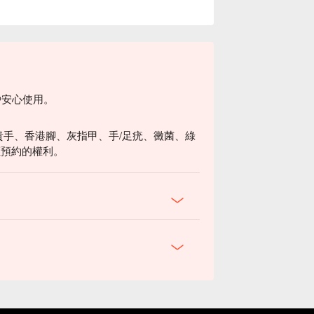
戶安心使用。
貴手、香港腳、灰指甲、手/足疣、黴菌、綠
拒預約的權利。