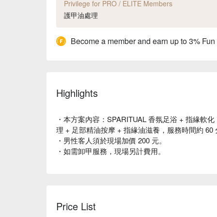
Privilege for PRO / ELITE Members
護甲油處理
Become a member and earn up to 3% Fun
Highlights
・本方案內容：SPARITUAL 香氛足浴 + 指緣軟化
理 + 足部精油按摩 + 指緣油滋養，服務時間約 60
・男性客人須於現場加價 200 元。
・如需卸甲服務，現場另計費用。
Price List