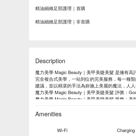
精油細緻足部護理｜首購
精油細緻足部護理｜非首購
Description
魔力美學 Magic Beauty｜美甲美睫美髮 是
完全複合式美學，一站到位的完美服務，每一種類
建議，並以精湛的手法為妳施上美麗的魔法，人人
魔力美學 Magic Beauty｜美甲美睫美髮 評價：Googl
魔力美學 Magic Beauty｜美甲美睫美髮 服
零碎繁雜，魔力美學解決了這一切煩惱，妳所需要
魔力美學 Magic Beauty｜美甲美睫美髮 推
Amenities
淘一同造訪，一起從頭到腳變美麗吧。

魔力美學 Magic Beauty｜美甲美睫美髮 預約、魔力
Wi-Fi
Charging
刻查看⬇︎