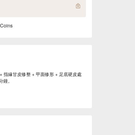
 Coins
 + 指緣甘皮修整 + 甲面修形 + 足底硬皮處
 分鐘。