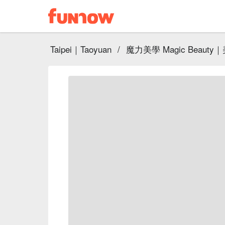
Taipei｜Taoyuan
/
魔力美學 Magic Beaut