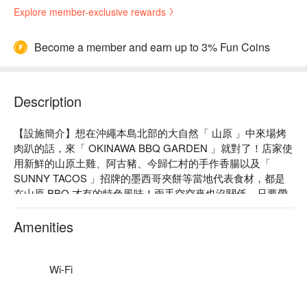
Explore member-exclusive rewards
Become a member and earn up to 3% Fun Coins
Description
【設施簡介】想在沖繩本島北部的大自然「 山原 」中來場烤
肉趴的話，來「 OKINAWA BBQ GARDEN 」就對了！店家使
用新鮮的山原土雞、阿古豬、今歸仁村的手作香腸以及「 
SUNNY TACOS 」招牌的墨西哥夾餅等當地代表食材，都是
在山原 BBQ 才有的特色風味！兩手空空來也沒關係，只要帶
著開心的心情以及準備大吃一斤的胃來就 ok！

【招牌菜色】

Amenities
鐵鑄鍋煮山原雞：可以目睹整個燉煮的製作過程，店家使用的
特製香料使山原雞肉更加色香味俱全！

樽生 WHITE BELG 啤酒喝到飽：是沖繩首次推出標有「 
Wi-Fi
SAPPORO 」標籤的比利時啤酒唷！

【附近延伸景點】設施用地內有小溪流，小朋友也可以放心的