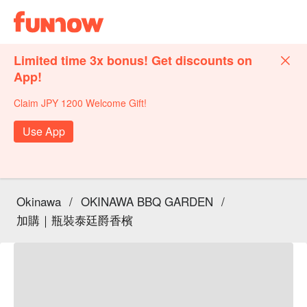
Limited time 3x bonus! Get discounts on
App!
Claim JPY 1200 Welcome Gift!
Use App
Okinawa
/
OKINAWA BBQ GARDEN
/
加購｜瓶裝泰廷爵香檳