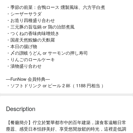
・季節の前菜：合鴨ロース 燻製風味、六方芋白煮
・シーザーサラダ
・お造り四種盛り合わせ
・三元豚の旨塩鍋 or 鶏の治部煮風
・つくねの香味肉味噌焼き
・国産天然鮟鱇の天麩羅
・本日の揚げ物
・〆の讃岐うどん or サーモンの押し寿司
・りんごのロールケーキ
・漬物盛り合わせ
—FunNow 会員特典—
・ソフトドリンク or ビール 2 杯（ 1188 円相当 ）
Description
【餐廳簡介】佇立於繁華都市中的百年建築，讓食客遠離日常
塵囂、感受日本恬靜美好、享受悠閒放鬆的時光，這裡是低調