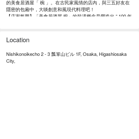
的美食居酒屋「 椀 」。在古民家風情的店內，與三五好友在
隱密的包廂中，大啖創意和風現代料理吧！

【店家氛圍】「美食居酒屋 椀」的裝潢概念是營造出 “ 100 年
前的日本古民房 ” 的復古氣氛。使用木質建材及暖色系照明，
再以細竹及和服腰帶等材料裝飾店內，打造出純和風的用餐空
間。在匠人精心設計的沈穩日式氛圍中，以美酒佳餚招待來
Location
客、帶您品味日常之美。此外，如同店名「椀」（碗）一樣，
本店對於餐具也十分講究。店內部分餐具來自櫪木縣的純手工
Nishikonoikecho 2 - 3 瓢箪山ビル 1F, Osaka, Higashiosaka
益子燒，與餐廳裝潢完美結合，更襯托料理美味。

City,
【招牌菜色】

餐前沙拉：本店提供的餐前沙拉可免費續盤，還有多種口味沙
拉醬任選搭配。飯前先用蔬菜墊肚子，可以減緩身體對醣分的
吸收，抑制血糖值急遽上升或過度攝取醣分。

陶杯裝啤酒：啤酒以陶瓷杯提供，用嚴選的杯子和益子燒的餐
盤為美食加分，帶給來客別有一番風味的用餐體驗。

一天一碗味噌湯：餐點最後會招待每人一碗味噌湯，湯中含有
的大豆蛋白可以溶解血液中的膽固醇，讓血管更健康喔！