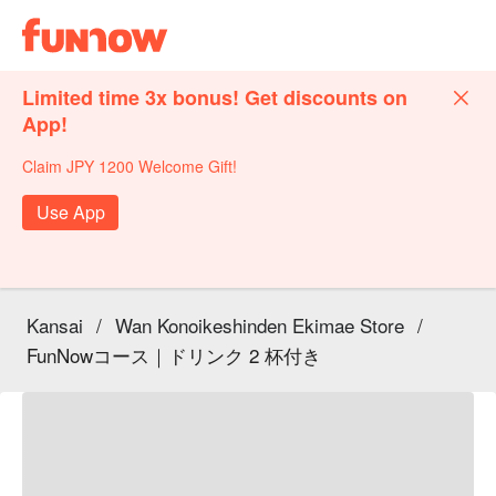
Limited time 3x bonus! Get discounts on
App!
Claim JPY 1200 Welcome Gift!
Use App
Kansai
/
Wan Konoikeshinden Ekimae Store
/
FunNowコース｜ドリンク 2 杯付き