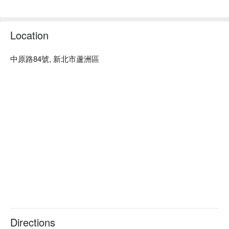
服務。

迪薾髮型 To Dear Hair Salon 預約、迪薾髮型 To Dear Hair 
Salon 價格立刻查看⬇︎
Location
中原路84號, 新北市蘆洲區
Directions