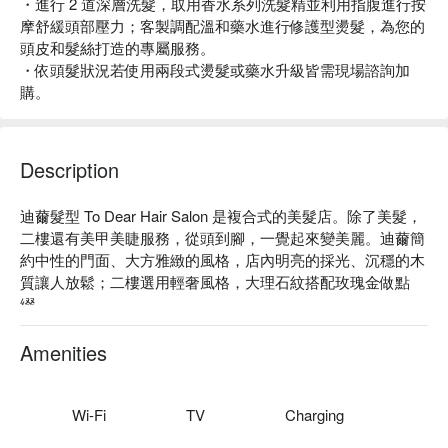
・進行 2 道深層洗髮，取用香水系列洗髮精並利用指腹進行按
摩舒緩頭部壓力；客製調配溫和藥水進行修護型燙髮，為您的
頭皮和髮絲打造的專屬服務。
・依頭髮狀況若使用兩段式燙髮或藥水升級皆需現場諮詢加
購。
Description
迪薾髮型 To Dear Hair Salon 是複合式的美髮店。除了美髮，
二樓還有美甲美睫服務，從頭到腳，一覺起來變美麗。迪薾簡
約中性的門面、大方雅緻的風格，店內明亮的採光、沉穩的木
質讓人放鬆；二樓選用輕奢風格，大理石紋搭配玫瑰金做點
綴。

迪薾評價：Google 4.9 星、平台 4.9 星好評推薦

迪薾服務：頭皮保養、低敏質感染髮、髮質修護燙髮、深層護
Amenities
髮、肩頸按摩舒壓洗髮等服務。

迪薾推薦：迪薾店內的設計師年資皆為 5 年以上，擁有豐富的
經驗跟絕佳的技術，且每月不斷進修。除了技術專業以外，也
Wi-Fi
TV
Charging
能與客人保持良好的溝通，提供您樸實的價格、六星級的頂級