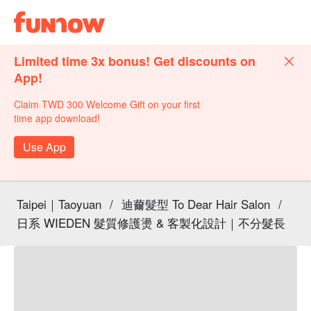
Limited time 3x bonus! Get discounts on
App!
Claim TWD 300 Welcome Gift on your first
time app download!
Use App
Taipei｜Taoyuan
/
迪薾髮型 To Dear Hair Salon
/
日系 WIEDEN 髮質修護燙 & 客製化設計｜不分髮長