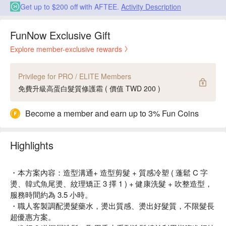
Get up to $200 off with AFTEE.
Activity Description
FunNow Exclusive Gift
Explore member-exclusive rewards
Privilege for PRO / ELITE Members
免費升級高蛋白髮質修護霜 ( 價值 TWD 200 )
Become a member and earn up to 3% Fun Coins
Highlights
・本方案內容：造型溝通+ 造型剪髮 + 質感冷塑 ( 蓬鬆 C 字
燙、韓式魚尾燙、紋理矯正 3 擇 1 ) + 健康洗髮 + 吹整造型，
服務時間約為 3.5 小時。
・職人客製調配燙髮藥水，燙出質感、燙出好髮質，不限髮長
超優惠方案。