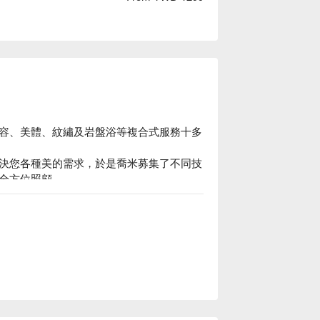
容、美體、紋繡及岩盤浴等複合式服務十多
決您各種美的需求，於是喬米募集了不同技
全方位照顧。

雙城街夜市，餐飲店家林立方便療程結束
為自已獨立生計而努力的美睫美甲們，因理
誠的服務」，帶給每一位熱愛自已及照顧自