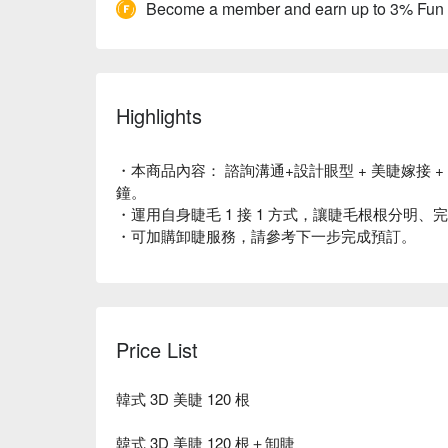
Become a member and earn up to 3% Fun
Highlights
・本商品內容： 諮詢溝通+設計眼型 + 美睫嫁接 +
鐘。
・運用自身睫毛 1 接 1 方式，讓睫毛根根分明
・可加購卸睫服務，請參考下一步完成預訂。
Price List
韓式 3D 美睫 120 根
韓式 3D 美睫 120 根＋卸睫