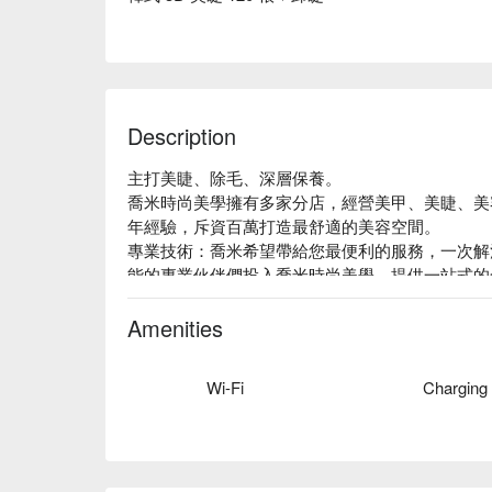
Description
主打美睫、除毛、深層保養。

喬米時尚美學擁有多家分店，經營美甲、美睫、美
年經驗，斥資百萬打造最舒適的美容空間。

專業技術：喬米希望帶給您最便利的服務，一次解
能的專業伙伴們投入喬米時尚美學，提供一站式的
絕佳位置：位於捷運民權西路站，有晴光市場也有
後，好好享受美食一番。

Amenities
店家故事：喬米時尚美學，是一群熱愛美學技術、
念而結合，希望能將所學到的美學的技能加上「真
Wi-Fi
Charging
己的顧客。