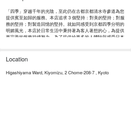
「四季」穿越千年的光陰，至此仍在古都京都清水寺參道為您
提供賓至如歸的服務。本店追求 3 個堅持：對美的堅持；對服
務的堅持；對製造回憶的堅持。就如同感受到京都四季分明的
明媚風光，本店於日常生活中秉持著為客人著想的心，為提供
更完善的服務持續努力。為了提供給更多的人體驗與感受日本
傳統的舞妓文化，享受變身成「另一面的自己」的驚喜，將這
份喜悅濃縮在照片裡，幻化成永恆的回憶。歡迎來四季體驗專
屬於你的舞妓變身・舞妓之美。本店也有另外經營「出租和服 
Location
四季櫻花」，也可輕鬆體驗不同於舞妓之和服體驗。
Higashiyama Ward, Kiyomizu, 2 Chome-208-7 , Kyoto