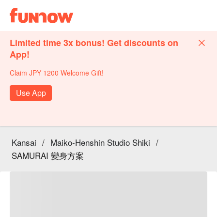
Limited time 3x bonus! Get discounts on
App!
Claim JPY 1200 Welcome Gift!
Use App
Kansai
/
Maiko-Henshin Studio Shiki
/
SAMURAI 變身方案