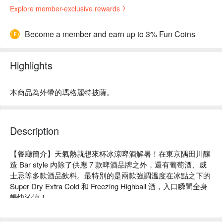
Explore member-exclusive rewards
Become a member and earn up to 3% Fun Coins
Highlights
本商品為外帶的瑪格麗特披薩。
Description
【餐廳簡介】天氣熱就想來杯冰涼啤酒解暑！在東京隅田川釀
造 Bar style 內除了供應 7 款啤酒品牌之外，還有葡萄酒、威
士忌等多款酒品飲料。最特別的是兩款強調溫度在冰點之下的 
Super Dry Extra Cold 和 Freezing Highball 酒，入口瞬間全身
暢快沁涼！

【招牌菜色】

披薩：手工擀皮現點現做的披薩，餅皮 Q 彈有嚼勁、獨特醬