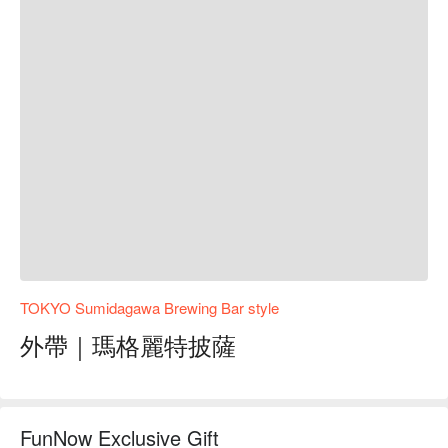
TOKYO Sumidagawa Brewing Bar style
外帶｜瑪格麗特披薩
FunNow Exclusive Gift