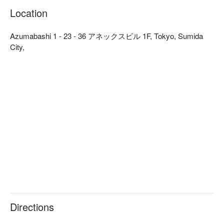
料與豐富用料、加上剛出爐的撲鼻香氣，實在太誘人～

Location
酒品精釀啤酒 4 重奏：「Kolsch 科隆啤酒」、「Weizen 小麥
啤酒」、「吾妻橋 Paleale 愛爾淡啤酒」、「Bitter Stout 苦味
Azumabashi 1 - 23 - 36 アネックスビル 1F, Tokyo, Sumida
黑啤」等 4 款令人印象深刻的酒品一起比較試喝，看看哪一種
City,
最順您的口。

【特殊席位】備有戶外座位區，在開放的空間中一邊享受陽
光、一邊暢飲啤酒最爽快！
Directions