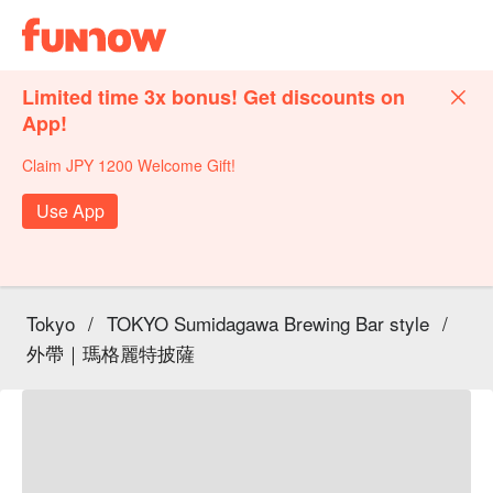
Limited time 3x bonus! Get discounts on
App!
Claim JPY 1200 Welcome Gift!
Use App
Tokyo
/
TOKYO Sumidagawa Brewing Bar style
/
外帶｜瑪格麗特披薩