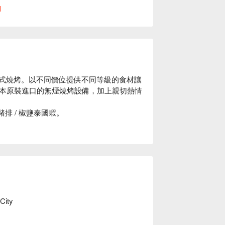
l
日式燒烤。以不同價位提供不同等級的食材讓
本原裝進口的無煙燒烤設備，加上親切熱情
 / 椒鹽泰國蝦。

步行約 6 分鐘，選用日本原裝進口的無煙
惠資訊立刻查看⬇︎
 City