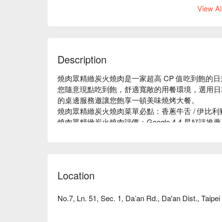
View Al
Description
燒肉眾精緻炭火燒肉是一家超高 CP 值吃到飽的
您隨意現點吃到飽，舒適寬敞的用餐環境，選用日
的桌邊服務邀讓您飽享一頓美味燒烤大餐。 

燒肉眾精緻炭火燒肉菜單必點：香蔥牛舌 / 伊比利豬排
燒肉眾精緻炭火燒肉評價：Google 4.4 星好評推薦

燒肉眾精緻炭火燒肉推薦：位置近捷運忠孝復興站，
燒烤設備，用餐環境舒適寬敞。

燒肉眾精緻炭火燒肉訂位、燒肉眾精緻炭火燒肉優
Location
No.7, Ln. 51, Sec. 1, Da’an Rd., Da'an Dist., Taipei