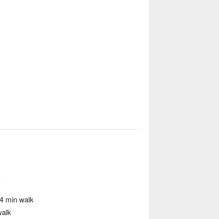
k
 4 min walk
walk