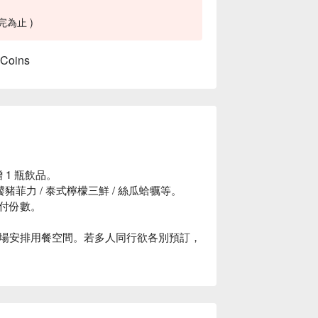
完為止 )
 Coins
 1 瓶飲品。
豬菲力 / 泰式檸檬三鮮 / 絲瓜蛤犡等。
付份數。
場安排用餐空間。若多人同行欲各別預訂，