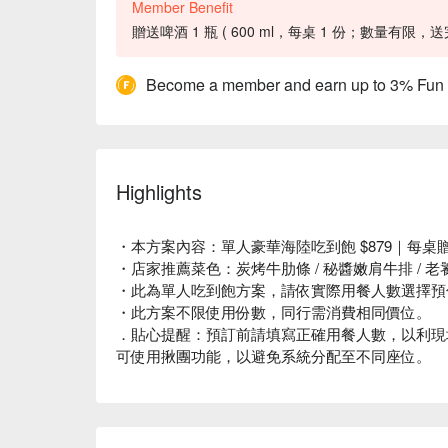
Member Benefit
贈送啤酒 1 瓶 ( 600 ml，每桌 1 份；數量有限，送
Become a member and earn up to 3% Fun
Highlights
・本方案內容：單人豪華海陸吃到飽 $879｜每桌贈
・店家推薦菜色：炭烤牛肋條 / 秘醬嫩肩牛排 / 老饕
・此為單人吃到飽方案，請依實際用餐人數選擇預
・此方案不限使用份數，同行需消費相同價位。
．貼心提醒：預訂前請填寫正確用餐人數，以利現
可使用揪團功能，以避免系統分配至不同座位。