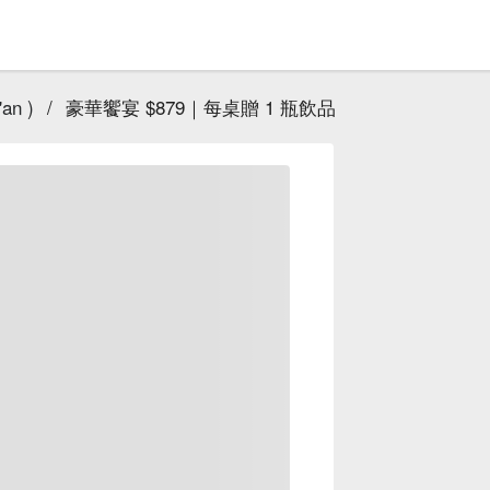
an )
/
豪華饗宴 $879｜每桌贈 1 瓶飲品