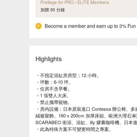
Privilege for PRO / ELITE Members
加贈 30 分鐘
Become a member and earn up to 3% Fun
Highlights
・不指定浴缸房房型；12 小時。
・坪數：6-10 坪。
・住房不含早餐。
・1 張雙人大床。
・禁止攜帶寵物。
・房內設備：日本原裝進口 Contessa 辦公
絨被寢飾、160 x 200cm 加厚床組、歐洲大理石淋
SCARABEO 衛浴、浴缸、illy 膠囊咖啡機、日本
・此為特殊方案不可變更時間之專案。