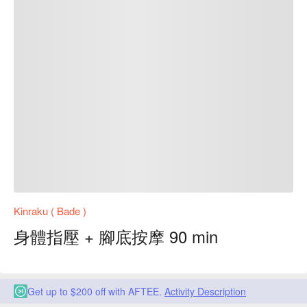
Kinraku ( Bade )
身體指壓 + 腳底按摩 90 min
Get up to $200 off with AFTEE.
Activity Description