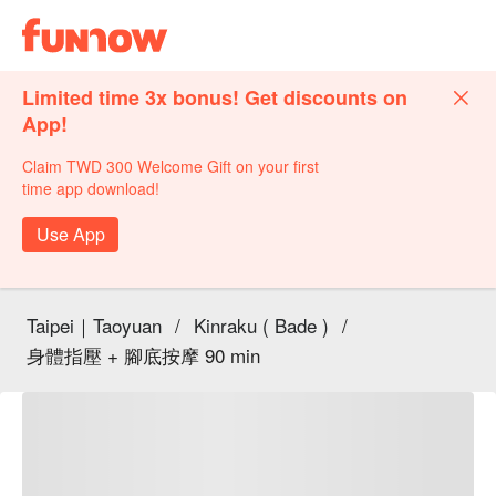
Limited time 3x bonus! Get discounts on
App!
Claim TWD 300 Welcome Gift on your first
time app download!
Use App
Taipei｜Taoyuan
/
Kinraku ( Bade )
/
身體指壓 + 腳底按摩 90 min