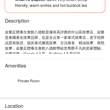
friendly; warm smiles and hot burdock tea
Description
金樂足體養生會館八德館是擁有高評價的中山區按摩店。金樂
是泰國著名按摩品牌，也是全台第一家泰式按摩店，老字招牌
品質有保證。提供泰式腳底按摩、古法推拿、精油按摩、肩頸
按摩，金樂足體養生會館八德館帶給您尊爵不凡的皇家體驗。

金樂評價：Google 4.3 星、FunNow 4.8 星好評

金樂的師傅都經過專業按摩技能訓練，經驗豐富、很敬業，針
對每位客人的身體狀況，以最合適的手法替客人紓解疲勞，身
Amenities
心靈都放鬆。

金樂於 2013 榮獲經濟部 GSP 國家認證 、2011 獲選為台北市
「 lifestyle store 風格好店 」 、2010 榮獲台北好禮名店。

Private Room
金樂足體養生會館八德館預約、金樂足體養生會館八德館價
格、金樂足體養生會館八德館優惠立刻查看⬇︎
Location