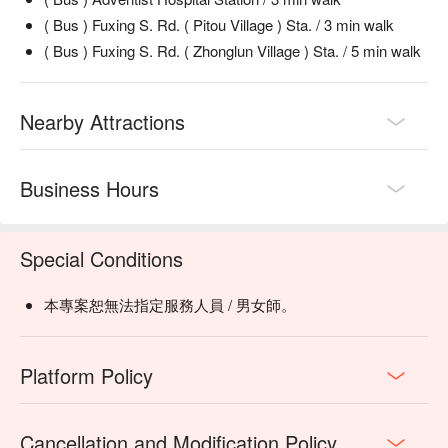
( Bus ) Fuxing S. Rd. ( Pitou Village ) Sta. / 3 min walk
( Bus ) Fuxing S. Rd. ( Zhonglun Village ) Sta. / 5 min walk
Nearby Attractions
Business Hours
Special Conditions
本專案恕無法指定服務人員 / 男女師。
Platform Policy
Cancellation and Modification Policy