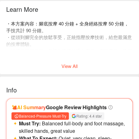
Learn More
・本方案內容：腳底按摩 40 分鐘 + 全身經絡按摩 50 分鐘，
手技共計 90 分鐘。
・從頭到腳完全的放鬆享受，正統指壓按摩技術，給您最滿意
的按摩體驗。
・特設洗滌服務區，每樣您使用的毛巾用品、衛浴用品、皆經
過高溫殺菌清洗，衛生安全無虞。
View All
Info
AI Summary
Google Review Highlights
Balanced-Pressure Must-Try
Rating: 4.4 star
Must Try:
Balanced full-body and foot massage,
skilled hands, great value
What To Expect:
Quiet, very clean, sleep-