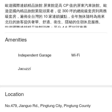
歐遊國際連鎖精品旅館 屏東館是高 CP 值的屏東汽車旅館。歐
遊是國內精品旅館業龍頭業者，從 300 坪的總統級套房到商務
級套房，遍佈全台灣的 10 家連鎖據點，全年無休隨時為南來
北往的旅客提供奢華、舒適、衛生、隱秘的住宿休息服務。

歐遊國際連鎖精品旅館評價：平台 4.6 星好評推薦

歐遊國際連鎖精品旅館推薦：提供因應不同旅宿需求的各式房
型，有晶鑽套房、白金套房、旗艦套房、 VIP 套房、總統套房
Amenities
等可供客人選擇。

歐遊國際連鎖精品旅館 屏東館優惠、歐遊國際連鎖精品旅館 
屏東館住宿方案、歐遊國際連鎖精品旅館 屏東館休息方案立
Independent Garage
Wi-Fi
刻查看⬇︎
Jacuzzi
Location
No.479, Jianguo Rd., Pingtung City, Pingtung County