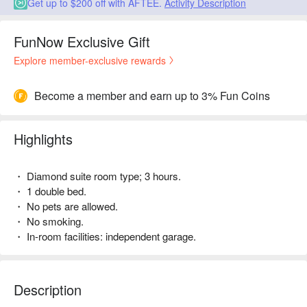
Get up to $200 off with AFTEE.
Activity Description
FunNow Exclusive Gift
Explore member-exclusive rewards
Become a member and earn up to 3% Fun Coins
Highlights
・ Diamond suite room type; 3 hours.
・ 1 double bed.
・ No pets are allowed.
・ No smoking.
・ In-room facilities: independent garage.
Description