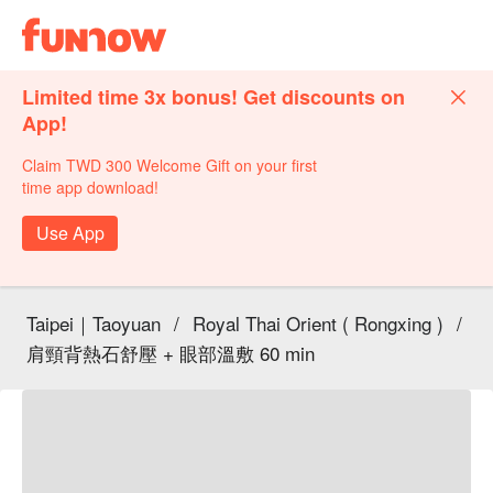
Limited time 3x bonus! Get discounts on
App!
Claim TWD 300 Welcome Gift on your first
time app download!
Use App
Taipei｜Taoyuan
/
Royal Thai Orient ( Rongxing )
/
肩頸背熱石舒壓 + 眼部溫敷 60 min