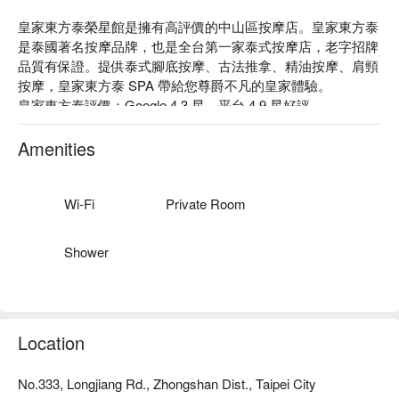
皇家東方泰榮星館是擁有高評價的中山區按摩店。皇家東方泰
是泰國著名按摩品牌，也是全台第一家泰式按摩店，老字招牌
品質有保證。提供泰式腳底按摩、古法推拿、精油按摩、肩頸
按摩，皇家東方泰 SPA 帶給您尊爵不凡的皇家體驗。

皇家東方泰評價：Google 4.3 星、平台 4.9 星好評

皇家東方泰是台灣的泰式 SPA 先鋒，遵循古法的泰式按摩結
合被動式瑜伽，讓你輕鬆紓緩繃緊的筋骨，煥新平日的疲憊與
Amenities
陳舊。

皇家東方泰擁有木質調的整體裝潢，帶給人宛如回到大自然般
的感受，在精油香氣與功夫巧勁中，與最自適的自己相遇。

Wi-Fi
Private Room
皇家東方泰榮星館預約、皇家東方泰榮星館價格、皇家東方泰
榮星館優惠立刻查看⬇︎
Shower
Location
No.333, Longjiang Rd., Zhongshan Dist., Taipei City