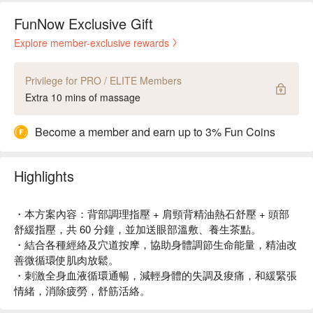
FunNow Exclusive Gift
Explore member-exclusive rewards
Privilege for PRO / ELITE Members
Extra 10 mins of massage
Become a member and earn up to 3% Fun Coins
Highlights
・本方案內容：背部調理指壓 + 肩頸背精油熱石舒壓 + 頭部
舒緩指壓，共 60 分鐘，並加送眼部溫敷、養生茶點。
・結合各種經絡及穴道按摩，協助身體調節生命能量，精油改
善微循環使肌肉放鬆。
・刺激全身血液循環通暢，減輕身體的失調及痠痛，和緩緊張
情緒，消除疲勞，舒筋活絡。