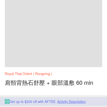
Royal Thai Orient ( Rongxing )
肩頸背熱石舒壓 + 眼部溫敷 60 min
Get up to $200 off with AFTEE.
Activity Description