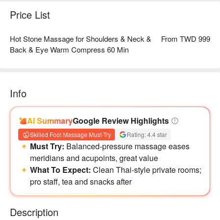
Price List
Hot Stone Massage for Shoulders & Neck &
From TWD 999
Back & Eye Warm Compress 60 Min
Info
AI Summary
Google Review Highlights
Skilled Foot Massage Must-Try
Rating: 4.4 star
Must Try:
Balanced-pressure massage eases
meridians and acupoints, great value
What To Expect:
Clean Thai-style private rooms;
pro staff, tea and snacks after
Description