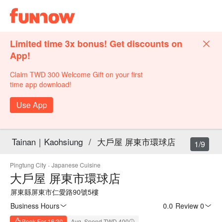
Limited time 3x bonus! Get discounts on
App!
Claim TWD 300 Welcome Gift on your first
time app download!
Use App
Tainan｜Kaohsiung
/
大戶屋 屏東市環球店
1/9
Pingtung City
·
Japanese Cuisine
大戶屋 屏東市環球店
屏東縣屏東市仁愛路90號5樓
Business Hours
0.0
·
Review 0
Book For 16:30
Avg. Spend TWD 400