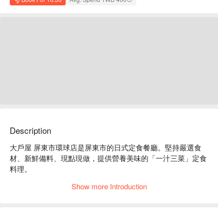
Description
大戶屋 屏東市環球店是屏東市的日式定食餐廳。堅持嚴選食
材、新鮮備料、現點現做，提供營養美味的「一汁三菜」定食
料理。

大戶屋 屏東市環球店菜單必點：炭烤雞豬雙麴定食、醬煮龍
Show more Introduction
虎斑定食、炭烤花魚定食、炸腰內肉排定食、牛肉壽喜燒定
食、炭烤雞肉香橘醋定食。