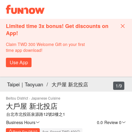
Limited time 3x bonus! Get discounts on
App!
Claim TWD 300 Welcome Gift on your first
time app download!
Use App
Taipei｜Taoyuan
/
大戶屋 新北投店
1/9
Beitou District
·
Japanese Cuisine
大戶屋 新北投店
台北市北投區泉源路12號2樓之1
Business Hours
0.0
·
Review 0
Book For 08/10
Avg. Spend TWD 400