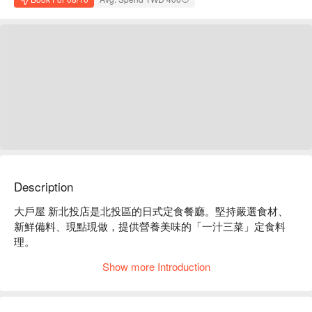
Description
大戶屋 新北投店是北投區的日式定食餐廳。堅持嚴選食材、
新鮮備料、現點現做，提供營養美味的「一汁三菜」定食料
理。

大戶屋 新北投店菜單必點：炭烤雞豬雙麴定食、醬煮龍虎斑
Show more Introduction
定食、炭烤花魚定食、炸腰內肉排定食、牛肉壽喜燒定食、炭
烤雞肉香橘醋定食。