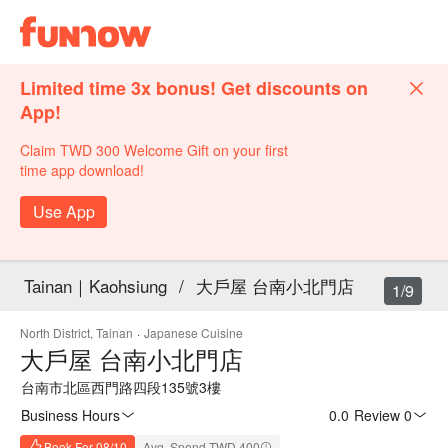
Limited time 3x bonus! Get discounts on
App!
Claim TWD 300 Welcome Gift on your first
time app download!
Use App
Tainan｜Kaohsiung
/
大戶屋 台南小北門店
1/9
North District, Tainan
·
Japanese Cuisine
大戶屋 台南小北門店
台南市北區西門路四段135號3樓
Business Hours
0.0
·
Review 0
Book For 08/10
Avg. Spend TWD 400