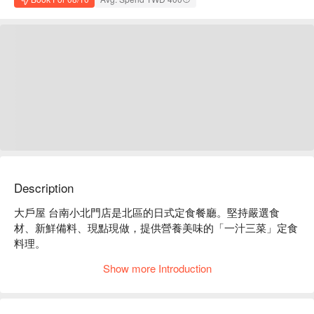
Description
大戶屋 台南小北門店是北區的日式定食餐廳。堅持嚴選食
材、新鮮備料、現點現做，提供營養美味的「一汁三菜」定食
料理。

大戶屋 台南小北門店菜單必點：炭烤雞豬雙麴定食、醬煮龍
Show more Introduction
虎斑定食、炭烤花魚定食、炸腰內肉排定食、牛肉壽喜燒定
食、炭烤雞肉香橘醋定食。