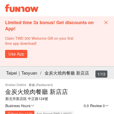
Limited time 3x bonus! Get discounts on
App!
Claim TWD 300 Welcome Gift on your first
time app download!
Use App
Taipei｜Taoyuan
/
金炭火燒肉餐廳 新店店
1/13
Xindian District
·
餐廳 (Restaurant)
金炭火燒肉餐廳 新店店
新北市新店區 中正路124號
Business Hours
0.0
·
Review 0
Book For 17:30
Avg. Spend TWD 1,000