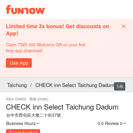
Limited time 3x bonus! Get discounts on
App!
Claim TWD 300 Welcome Gift on your first
time app download!
Use App
Taichung
/
CHECK inn Select Taichung Dadum
1/6
Xitun District
·
商旅 (Hotel)
CHECK inn Select Taichung Dadum
台中市西屯區大墩二十街37號
Business Hours
0.0
·
Review 0
Book For 08/09