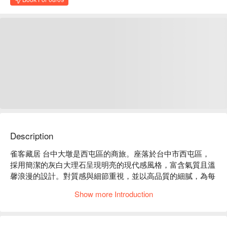
Description
雀客藏居 台中大墩是西屯區的商旅。座落於台中市西屯區，
採用簡潔的灰白大理石呈現明亮的現代感風格，富含氣質且溫
馨浪漫的設計。對質感與細節重視，並以高品質的細膩，為每
位來行旅客褪去疲憊，享受生活的美好。

Show more Introduction
雀客藏居 台中大墩評價：Google 4.0 星 

雀客藏居 台中大墩推薦：距離精明商圈步行 5 分鐘，緊鄰台
灣大道，交通與周邊機能方便。往西靠近台中新市政商圈，有