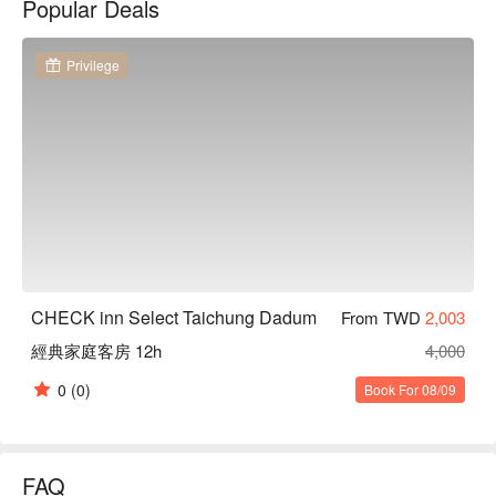
Popular Deals
國家歌劇院與百貨商場，往東靠近勤美生活圈，可以到美術
館、科博館體驗人文，或是到綠園道、文創市集感受自然與藝
術。

Privilege
雀客藏居 台中大墩優惠、雀客藏居 台中大墩住宿方案、雀客
藏居 台中大墩休息方案立刻查看⬇︎
CHECK inn Select Taichung Dadum
From TWD
2,003
經典家庭客房 12h
4,000
0
(0)
Book For 08/09
FAQ