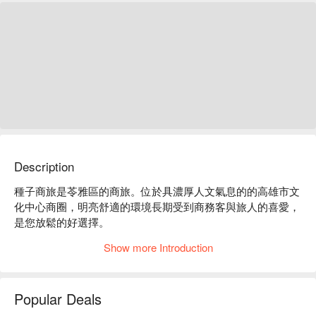
Description
種子商旅是苓雅區的商旅。位於具濃厚人文氣息的的高雄市文
化中心商圈，明亮舒適的環境長期受到商務客與旅人的喜愛，
是您放鬆的好選擇。

種子商旅評價：Google 4.1 星

Show more Introduction
種子商旅推薦：位於鬧區，交通十分方便，開車 5 分鐘即可抵
達六合夜市和中央公園。

種子商旅優惠、種子商旅住宿方案、種子商旅休息方案立刻查
Popular Deals
看⬇︎