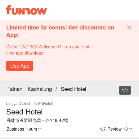
Limited time 3x bonus! Get discounts on
App!
Claim TWD 300 Welcome Gift on your first
time app download!
Use App
Tainan｜Kaohsiung
/
Seed Hotel
1/7
Lingya District
·
商旅 (Hotel)
Seed Hotel
高雄市苓雅區光華一路148-42號
Business Hours
4.7
·
Review 13