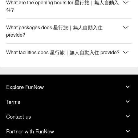
What are the opening hours for 星行旅｜無人自動入
住?
What packages does 星行旅｜無人自動入住
provide?
What facilities does 星行旅｜無人自動入住 provide?
Explore FunNow
Terms
Contact us
Partner with FunNow