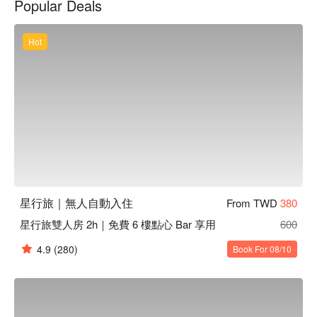
Popular Deals
星行旅優惠、星行旅住宿方案、星行旅休息方案立刻查看⬇︎
Hot
星行旅｜無人自動入住
From TWD
380
星行旅雙人房 2h｜免費 6 樓點心 Bar 享用
600
4.9
(280)
Book For 08/10