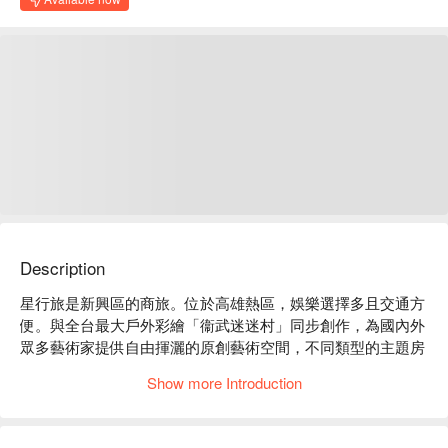
Description
星行旅是新興區的商旅。位於高雄熱區，娛樂選擇多且交通方
便。與全台最大戶外彩繪「衞武迷迷村」同步創作，為國內外
眾多藝術家提供自由揮灑的原創藝術空間，不同類型的主題房
型帶給您新穎的休憩體驗！

Show more Introduction
星行旅評價：Google 4.7 星 

星行旅推薦：近六合夜市，步行僅一分鐘；近捷運美麗島站，
步行 4 分鐘。
