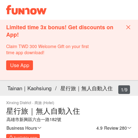
Limited time 3x bonus! Get discounts on
App!
Claim TWD 300 Welcome Gift on your first
time app download!
Use App
Tainan｜Kaohsiung
/
星行旅｜無人自動入住
1/9
Xinxing District
·
商旅 (Hotel)
星行旅｜無人自動入住
高雄市新興區六合一路182號
Business Hours
4.9
·
Review 280
Available now