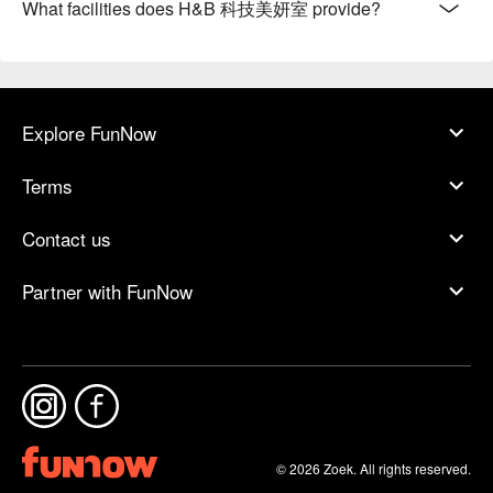
What facilities does H&B 科技美妍室 provide?
Explore FunNow
Terms
Contact us
Partner with FunNow
© 2026 Zoek. All rights reserved.