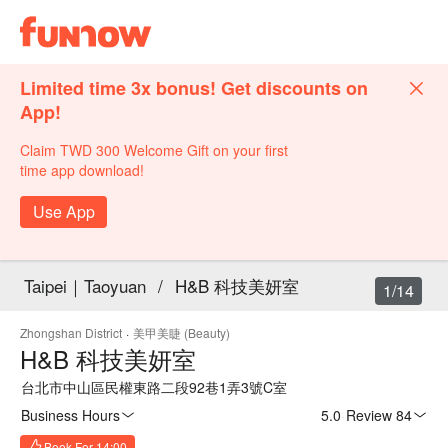
Limited time 3x bonus! Get discounts on
App!
Claim TWD 300 Welcome Gift on your first
time app download!
Use App
Taipei｜Taoyuan
/
H&B 科技美妍室
1/14
Zhongshan District
·
美甲美睫 (Beauty)
H&B 科技美妍室
台北市中山區民權東路二段92巷1弄3號C室
Business Hours
5.0
·
Review 84
Book For 14:00