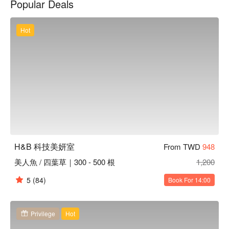
Popular Deals
H&B 科技美妍室預約、H&B 科技美妍室價格、H&B 科技美妍
室優惠立刻查看 ⬇︎
Hot
H&B 科技美妍室
From TWD
948
美人魚 / 四葉草｜300 - 500 根
1,200
5
(84)
Book For 14:00
Privilege
Hot