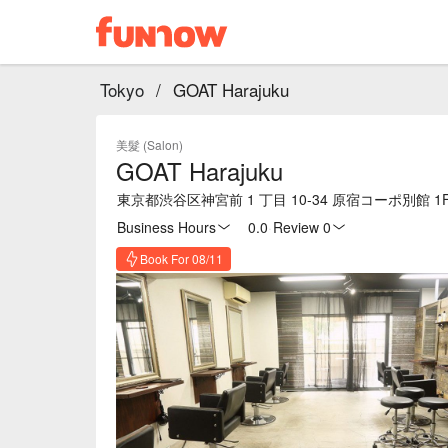
Tokyo
/
GOAT Harajuku
美髮 (Salon)
GOAT Harajuku
Business Hours
0.0
·
Review 0
Book For 08/11