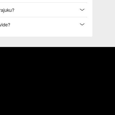
rajuku?
vide?