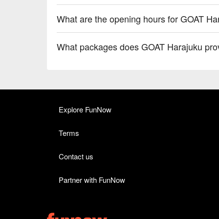
What are the opening hours for GOAT Ha
What packages does GOAT Harajuku pro
Explore FunNow
Terms
Contact us
Partner with FunNow