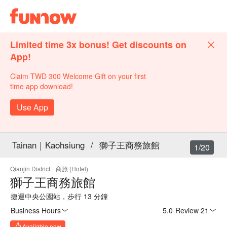
Limited time 3x bonus! Get discounts on
App!
Claim TWD 300 Welcome Gift on your first
time app download!
Use App
Tainan｜Kaohsiung
/
獅子王商務旅館
1/20
Qianjin District
·
商旅 (Hotel)
獅子王商務旅館
捷運中央公園站，步行 13 分鐘
Business Hours
5.0
·
Review 21
Available now