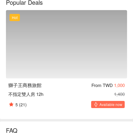
Popular Deals
旅館休息方案立刻查看⬇︎
Hot
獅子王商務旅館
From TWD
1,000
不指定雙人房 12h
1,400
5
(21)
Available now
FAQ