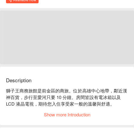
Description
獅子王商務旅館是前金區的商旅。位於高雄中心地帶，鄰近漢
神百貨，步行至愛河只要 10 分鐘。房間皆設有電冰箱以及 
LCD 液晶電視，期待您入住享受家一般的溫馨與舒適。

獅子王商務旅館評價：Google 4.1 星 

Show more Introduction
獅子王商務旅館推薦：步行至輕軌光榮碼頭站僅需 7 分鐘，到
捷運中央公園站約 13 分鐘。

獅子王商務旅館優惠、獅子王商務旅館住宿方案、獅子王商務