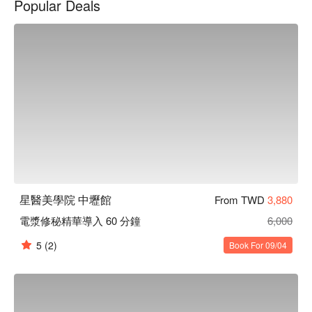
Popular Deals
院 中壢館優惠立刻查看⬇︎
星醫美學院 中壢館
From TWD
3,880
電漿修秘精華導入 60 分鐘
6,000
5
(2)
Book For 09/04