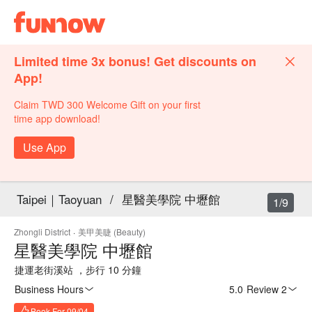
Limited time 3x bonus! Get discounts on
App!
Claim TWD 300 Welcome Gift on your first
time app download!
Use App
Taipei｜Taoyuan
/
星醫美學院 中壢館
1/9
Zhongli District
·
美甲美睫 (Beauty)
星醫美學院 中壢館
捷運老街溪站 ，步行 10 分鐘
Business Hours
5.0
·
Review 2
Book For 09/04