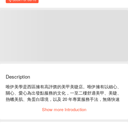
Description
唯伊美學是西區擁有高評價的美甲美睫店。唯伊擁有以細心、
關心、愛心為出發點服務的文化，一至二樓舒適美甲、美睫、
熱蠟美肌、角蛋白環境，以及 20 年專業服務手法，無痛快速
完美光療持久度超高、角蛋白、高舒適度的美睫、無痛的熱蠟
Show more Introduction
美肌。

唯伊美學評價：Google 4.9 星好評、平台 5 星好評。

唯伊美學預約、唯伊美學價格立刻查看⬇︎