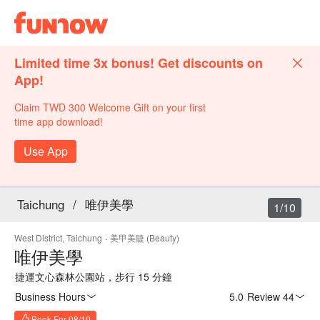
Limited time 3x bonus! Get discounts on
App!
Claim TWD 300 Welcome Gift on your first
time app download!
Use App
Taichung
/
唯伊美學
1/10
West District, Taichung
·
美甲美睫 (Beauty)
唯伊美學
捷運文心森林公園站，步行 15 分鐘
Business Hours
5.0
·
Review 44
Book For 08/10