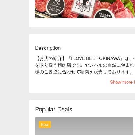
Description
【お店の紹介】「I LOVE BEEF OKINAW
を取り扱う精肉店です。ヤンバルの自然に包まれ
様のご要望に合わせて精肉を販売しております。

【看板メニュー】

Show more I
A5 黒毛和牛：ドライエイジングビーフ（ 熟成
ります。

国産牛ヒレ：部位の細分化により、上質なヒレ肉
にもお応えいたします。

Popular Deals
【オススメ】厳選した牛肉を使った多彩なお惣菜
テや、おつまみレバー・メンチカツなど、すぐに
めの「焼き肉セット」もご用意しております。
New