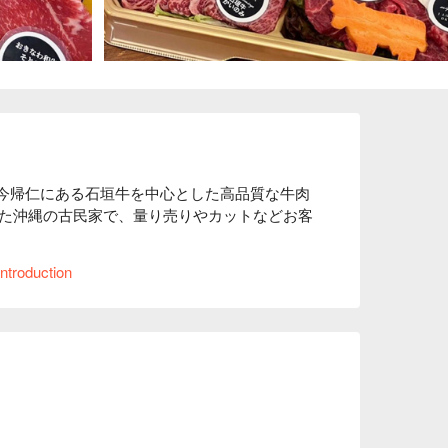
A」は、今帰仁にある石垣牛を中心とした高品質な牛肉
た沖縄の古民家で、量り売りやカットなどお客
ntroduction
肉 ）や塊肉からのオーダーカット販売を行ってお
を「ちょっとだけ食べたい！」といったご要望
を取り揃えております。定番人気の鶏レバーパ
食べられるお惣菜も充実。パーティーにおすす