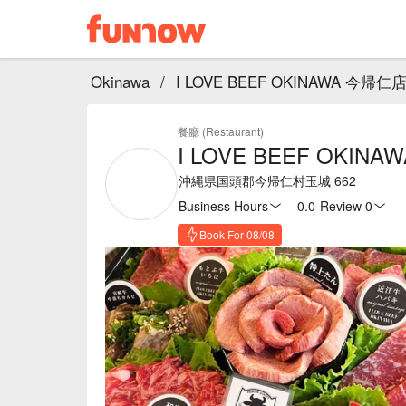
Okinawa
/
I LOVE BEEF OKINAWA 今帰仁
餐廳 (Restaurant)
I LOVE BEEF OKIN
沖縄県国頭郡今帰仁村玉城 662
Business Hours
0.0
·
Review 0
Book For 08/08