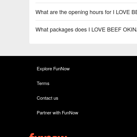
What are the opening hours for I L
What packages does I LOVE BEEF OK
Explore FunNow
Terms
Contact us
Partner with FunNow