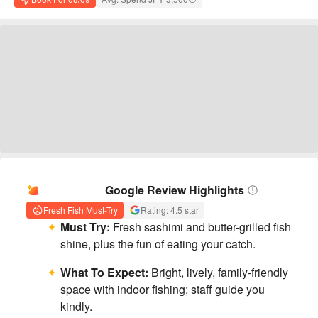
AI Summary
Google Review Highlights
Fresh Fish Must-Try
Rating: 4.5 star
Must Try:
Fresh sashimi and butter-grilled fish
shine, plus the fun of eating your catch.
What To Expect:
Bright, lively, family-friendly
space with indoor fishing; staff guide you
kindly.