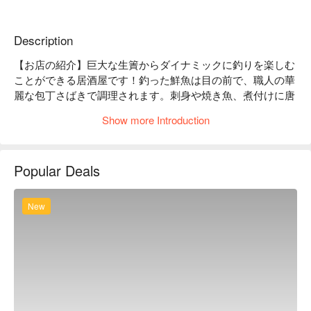
Description
【お店の紹介】巨大な生簀からダイナミックに釣りを楽しむ
ことができる居酒屋です！釣った鮮魚は目の前で、職人の華
麗な包丁さばきで調理されます。刺身や焼き魚、煮付けに唐
揚げ、炊き込みご飯、最後は味噌仕立てのあら汁となって、
Show more Introduction
絶品料理を余すことなくご堪能いただけます。

【看板メニュー】

グルクンボール：沖縄県産魚グルクンを唐揚げにして炊き込
Popular Deals
んだ当店名物料理です。

県産高級魚のお造り：自分で釣った魚が目の前でお刺身に！
お子様にも大人気の釣り体験です。

New
【お店の特徴】2 階は広々としたフロアで 1 階とつながる階
段からは巨大な水槽と職人の華麗な包丁さばきを見下ろすこ
とができます。