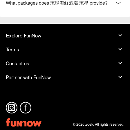
What packages does 琉球海鮮酒場 琉星 provide?
Explore FunNow
Terms
Contact us
Partner with FunNow
© 2026 Zoek. All rights reserved.