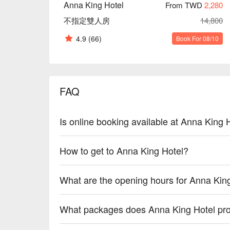
Anna King Hotel
From TWD
2,280
不指定雙人房
14,800
4.9
(66)
Book For 08/10
FAQ
Is online booking available at Anna King 
How to get to Anna King Hotel?
What are the opening hours for Anna Kin
What packages does Anna King Hotel pr