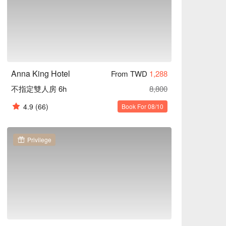
Anna King Hotel
From TWD
1,288
不指定雙人房 6h
8,800
4.9
(66)
Book For 08/10
Privilege