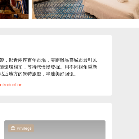
帶，鄰近兩座百年市場，零距離品嘗城市最引以
節環環相扣，等待您慢慢發掘。用不同視角重新
貼近地方的獨特旅遊，串連美好回憶。

ntroduction
感受熱情及繽紛異國氛圍，各式房型配備完善齊
雅度假，逐漸遠離平日忙碌喧囂，體驗無憂休憩
找回屬於自己的旅行節奏，沉浸於城市的溫柔與
安娜與國王酒店休息方案立刻查看⬇︎
Privilege