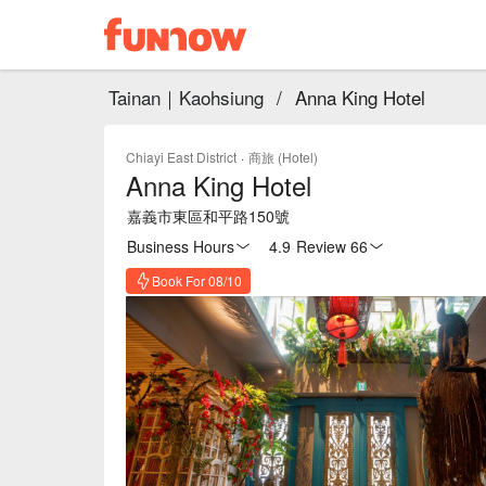
Tainan｜Kaohsiung
/
Anna King Hotel
Chiayi East District
·
商旅 (Hotel)
Anna King Hotel
嘉義市東區和平路150號
Business Hours
4.9
·
Review 66
Book For 08/10