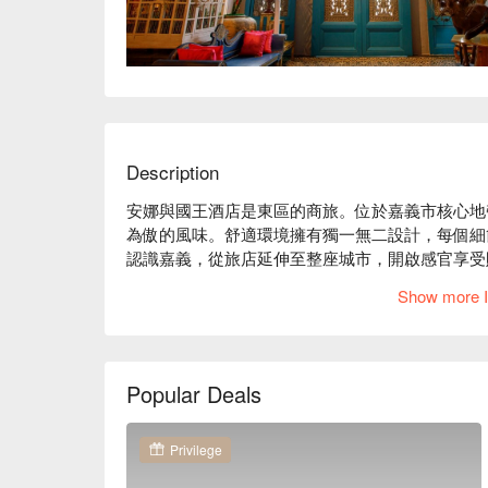
Description
安娜與國王酒店是東區的商旅。位於嘉義市核心地
為傲的風味。舒適環境擁有獨一無二設計，每個細
認識嘉義，從旅店延伸至整座城市，開啟感官享受
安娜與國王酒店評價：Google 4.8 星

Show more I
安娜與國王酒店推薦：鄰近美食多元的商圈，同時
全，豐富主題講述著不一樣的故事。深刻的南國優
時光。享受陽光，在悠閒療癒的美好中盡情放鬆，
靜謐。

Popular Deals
安娜與國王酒店優惠、安娜與國王酒店住宿方案、
Privilege