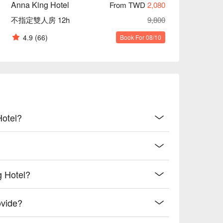
Anna King Hotel
From TWD
2,080
不指定雙人房 12h
9,800
4.9
(66)
Book For 08/10
Hotel?
g Hotel?
ovide?