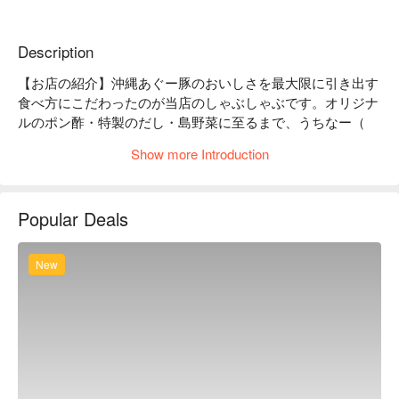
Description
【お店の紹介】沖縄あぐー豚のおいしさを最大限に引き出す
食べ方にこだわったのが当店のしゃぶしゃぶです。オリジナ
ルのポン酢・特製のだし・島野菜に至るまで、うちなー（ 
沖縄 ）の女将ゆえに辿り着くことのできたあぐーのうちな
Show more Introduction
ーしゃぶしゃぶ。前菜から締めに至るまで、とことん、沖縄
のおいしさを楽しんでください。

【看板メニュー】

Popular Deals
アグーしゃぶしゃぶ：ジューシーで甘みがあって、脂がおい
しいのが特徴。

石垣牛のすき焼き：旬の島野菜が石垣牛を彩ります。

New
【ロケーション】那覇・松山交差点から歩いて 10 秒の県道 
58 号線沿い。カラフルな紅型デザインの豚の看板が目印で
す！