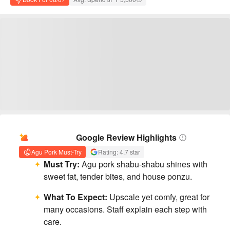
AI Summary
Google Review Highlights
Agu Pork Must-Try
Rating: 4.7 star
Must Try:
Agu pork shabu-shabu shines with
sweet fat, tender bites, and house ponzu.
What To Expect:
Upscale yet comfy, great for
many occasions. Staff explain each step with
care.