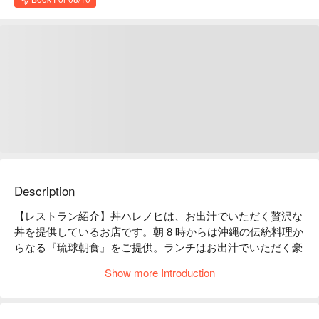
Description
【レストラン紹介】丼ハレノヒは、お出汁でいただく贅沢な
丼を提供しているお店です。朝 8 時からは沖縄の伝統料理か
らなる『琉球朝食』をご提供。ランチはお出汁でいただく豪
華な丼ものをご堪能いただけます。

Show more Introduction
【看板メニュー】

ハレノヒの丼：ウニ・宮崎牛・イクラの贅沢欲張り丼です。

宮崎牛の丼：宮崎県内で生産・飼育された黒毛和牛のうち 4 