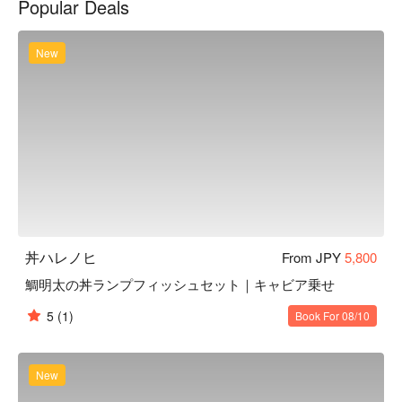
Popular Deals
等級以上の肉のことです。

【パノラマビュー】海の見えるレストランは、全室、開け放
たれた大きな窓から北前の海を眺めながらお食事していただ
New
けます。
丼ハレノヒ
From JPY
5,800
鯛明太の丼ランプフィッシュセット｜キャビア乗せ
5
(1)
Book For 08/10
New