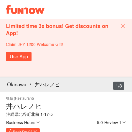
Limited time 3x bonus! Get discounts on
App!
Claim JPY 1200 Welcome Gift!
Use App
Okinawa
/
丼ハレノヒ
1/8
餐廳 (Restaurant)
丼ハレノヒ
沖縄県北谷町北前 1-17-5
Business Hours
5.0
·
Review 1
Book For 08/10