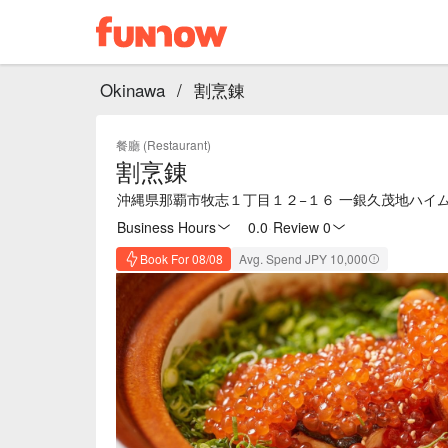
Okinawa
/
割烹錬
餐廳 (Restaurant)
割烹錬
沖縄県那覇市牧志１丁目１２−１６ 一銀久茂地ハイム
Business Hours
0.0
·
Review 0
Book For 08/08
Avg. Spend JPY 10,000