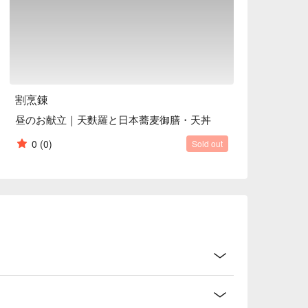
割烹錬
昼のお献立｜天麩羅と日本蕎麦御膳・天丼
0
(0)
Sold out