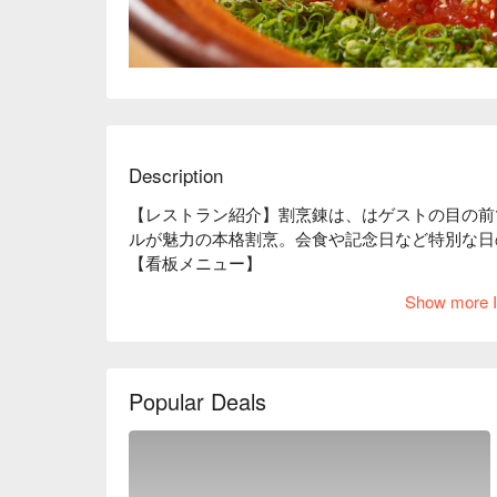
Description
【レストラン紹介】割烹錬は、はゲストの目の前
ルが魅力の本格割烹。会食や記念日など特別な日
【看板メニュー】

車えびの天麩羅：薄い衣をつけ、高温の油で瞬時
Show more I
国産黒毛和牛すき焼き：店主おすすめの一品。

【店内雰囲気】白木が上品でモダンな雰囲気の店内に
12 名までの会食に対応可能です。高級感のある
Popular Deals