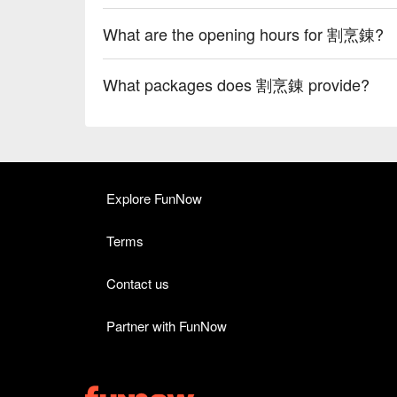
What are the opening hours for 割烹錬?
What packages does 割烹錬 provide?
Explore FunNow
Terms
Contact us
Partner with FunNow