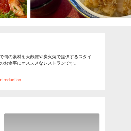
で旬の素材を天麩羅や炭火焼で提供するスタイ
のお食事にオススメなレストランです。

に揚げた車えびの上品な味わい。

ntroduction
はカウンター 8 席と 2 つの個室を備え最大 
店内で特別なお食事をお楽しみください。