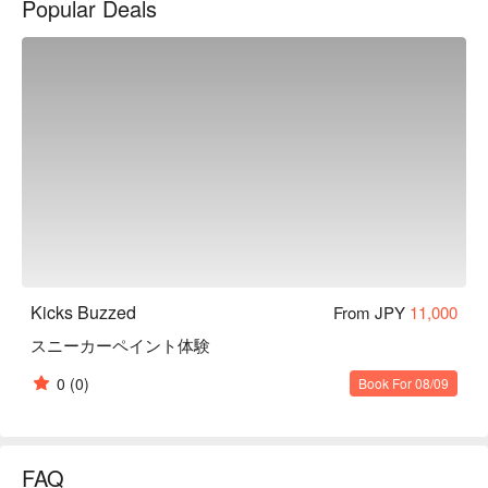
Popular Deals
アクセサリーも追加オプション可能です。

【店内雰囲気】開放的な広い空間の施設内には、BAR もあ
りますので、ソフトドリンクやカクテルなど飲みながら楽し
くスニーカーペイントを体験していただけます。
Kicks Buzzed
From JPY
11,000
スニーカーペイント体験
0
(0)
Book For 08/09
FAQ