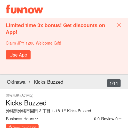
Limited time 3x bonus! Get discounts on
App!
Claim JPY 1200 Welcome Gift!
Use App
Okinawa
/
Kicks Buzzed
1/11
課程活動 (Activity)
Kicks Buzzed
沖縄県沖縄市園田 3 丁目 1-18 1F Kicks Buzzed
Business Hours
0.0
·
Review 0
Book For 08/09