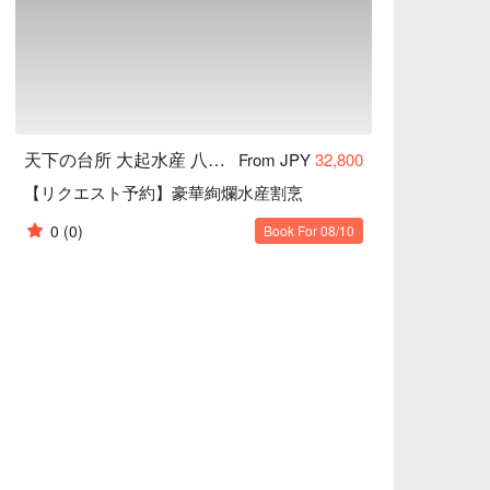
天下の台所 大起水産 八軒家浜 まぐろスタジアム
From JPY
32,800
【リクエスト予約】豪華絢爛水産割烹
0
(0)
Book For 08/10