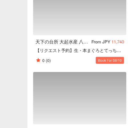
天下の台所 大起水産 八軒家浜 まぐろスタジアム
From JPY
11,740
【リクエスト予約】生・本まぐろとてっちり鍋の宝船割烹
0
(0)
Book For 08/10