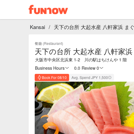
Kansai
/
天下の台所 大起水産 八軒家浜 ま
餐廳 (Restaurant)
天下の台所 大起水産 八軒家
大阪市中央区北浜東 1-2 川の駅はちけんや 1 階
Business Hours
0.0
·
Review 0
Book For 08/10
Avg. Spend JPY 1,500