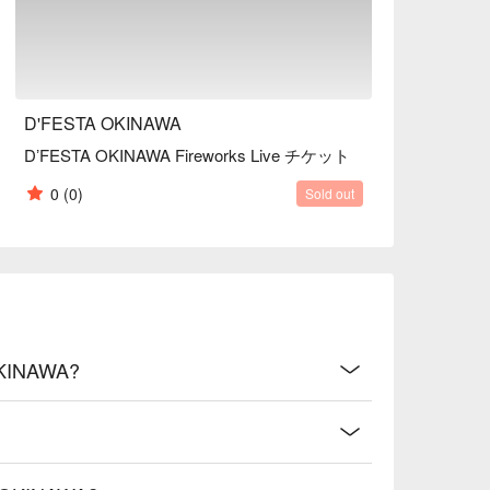
D'FESTA OKINAWA
DʼFESTA OKINAWA Fireworks Live チケット
0
(0)
Sold out
 OKINAWA?