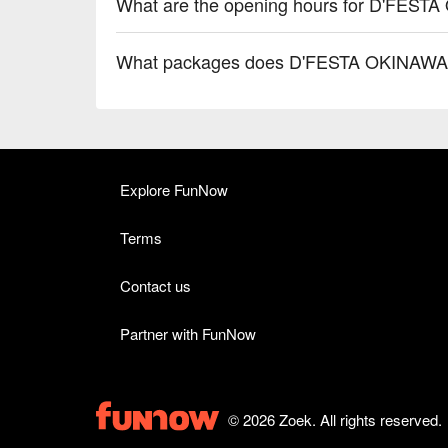
What are the opening hours for D'FES
What packages does D'FESTA OKINAWA 
Explore FunNow
Terms
Contact us
Partner with FunNow
© 2026 Zoek. All rights reserved.