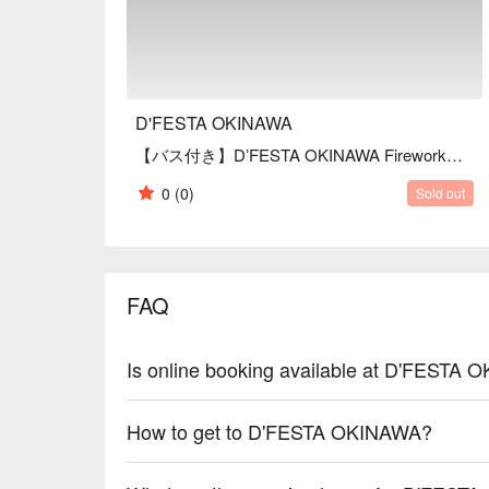
D'FESTA OKINAWA
【バス付き】DʼFESTA OKINAWA Fireworks Live チケット
0
(0)
Sold out
FAQ
Is online booking available at D'FESTA
How to get to D'FESTA OKINAWA?