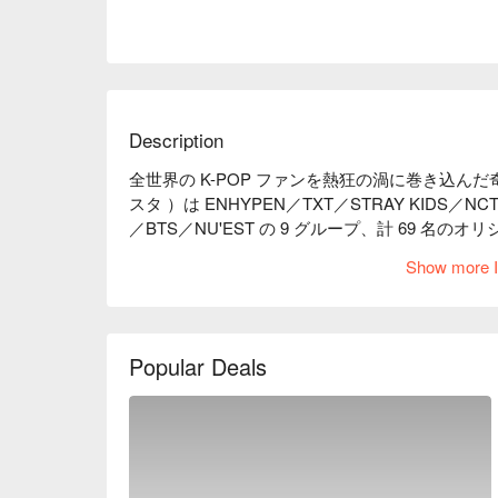
Description
全世界の K-POP ファンを熱狂の渦に巻き込んだ奇
スタ ）は ENHYPEN／TXT／STRAY KIDS／NCT
／BTS／NU'EST の 9 グループ、計 69 名の
す。7/29（土）参加アーティスト特別ムービーと約 10
Show more I
OKINAWA Fireworks Live 」を開催。
Popular Deals