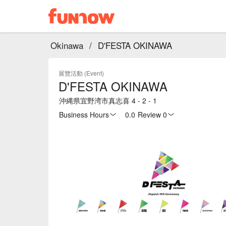
Okinawa
/
D'FESTA OKINAWA
展覽活動 (Event)
D'FESTA OKINAWA
沖縄県宜野湾市真志喜 4 - 2 - 1
Business Hours
0.0
·
Review 0