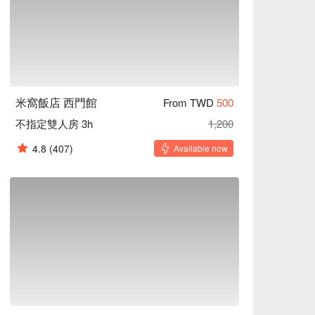
米窩飯店 西門館
From TWD
500
不指定雙人房 3h
1,200
4.8
(407)
Available now