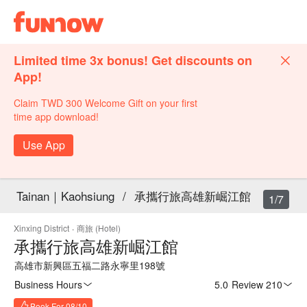
Limited time 3x bonus! Get discounts on
App!
Claim TWD 300 Welcome Gift on your first
time app download!
Use App
Tainan｜Kaohsiung
/
承攜行旅高雄新崛江館
1/7
Xinxing District
·
商旅 (Hotel)
承攜行旅高雄新崛江館
高雄市新興區五福二路永寧里198號
Business Hours
5.0
·
Review 210
Book For 08/10