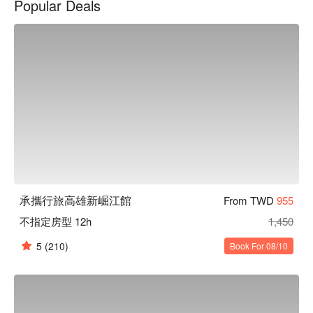
Popular Deals
多精彩時刻。簡單不繁複的設計為視覺帶來整齊和諧，也讓空
間更開闊明亮。嚴謹的細節處理，讓旅客體驗優質的住宿服
務。

承攜行旅高雄新崛江館優惠、承攜行旅高雄新崛江館住宿方
案、承攜行旅高雄新崛江館休息方案立刻查看⬇︎
承攜行旅高雄新崛江館
From TWD
955
不指定房型 12h
1,450
5
(210)
Book For 08/10