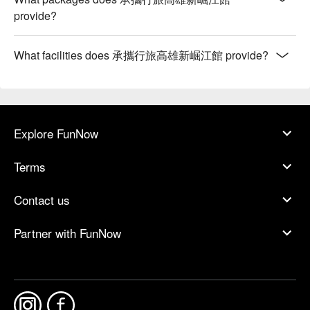
provide?
What facilities does 承攜行旅高雄新崛江館 provide?
Explore FunNow
Terms
Contact us
Partner with FunNow