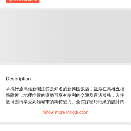
Description
承攜行旅高雄新崛江館是知名的新興區飯店，坐落在高雄五福
路附近，地理位置的優勢可享有便利的交通及週邊服務，入住
便可盡情享受高雄城市的獨特魅力。全館採精巧細緻的設計風
格，提供舒適優質的住宿空間。

Show more Introduction
承攜行旅高雄新崛江館：Google 4.9 星

承攜行旅高雄新崛江館推薦：承攜行旅高雄新崛江館前位於高
雄新崛江商圈附近，節省旅客移動及時間成本，讓旅程能有更