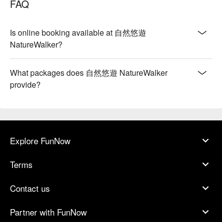
FAQ
Is online booking available at 自然悠遊
NatureWalker?
What packages does 自然悠遊 NatureWalker
provide?
Explore FunNow
Terms
Contact us
Partner with FunNow