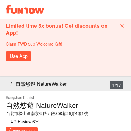
Limited time 3x bonus! Get discounts on
App!
Claim TWD 300 Welcome Gift!
Use App
/
自然悠遊 NatureWalker
1/17
Songshan District
自然悠遊 NatureWalker
台北市松山區南京東路五段250巷36弄4號1樓
4.7
·
Review 6
Available now