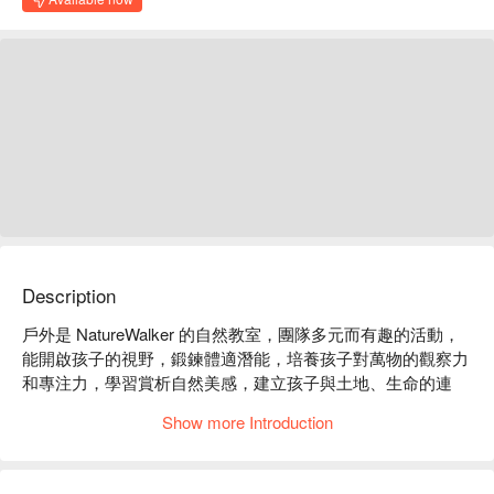
Description
戶外是 NatureWalker 的自然教室，團隊多元而有趣的活動，
能開啟孩子的視野，鍛鍊體適潛能，培養孩子對萬物的觀察力
和專注力，學習賞析自然美感，建立孩子與土地、生命的連
結。NatureWalker 誠摯邀請爸媽與孩子們加入，與我們一起貼
Show more Introduction
近大地，來場自然小旅行。